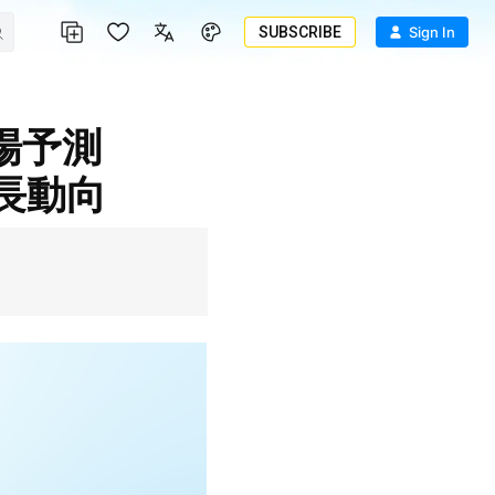
SUBSCRIBE
Sign In
長動向