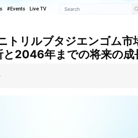
s
#Events
Live TV
析と2046年までの将来の成
e