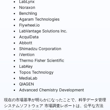
LabLynx
Noraxon
Benchling
Agaram Technologies
Flywheel.io
LabVantage Solutions Inc.
AcquiData
Abbott
Shimadzu Corporation
iVention
Thermo Fisher Scientific
LabKey
Topos Technology
MediaLab
QIAGEN
Advanced Chemistry Development
現在の市場基準が明らかになったことで、科学データ管理
システムソフトウェア 市場調査レポートは、公平な方法