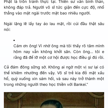
Phật là trốn tránh thực tại. Thiền sư vẫn bình thản,
không đáp trả. Người võ sĩ tức giận đến cực độ, nhổ
thẳng vào mặt ngài trước mặt bao nhiêu người.
Ngài lặng lẽ lấy tay áo lau mặt, rồi cúi đầu thật sâu
nói:
Cám ơn ông! Vì nhờ ông mà tôi thấy rõ tâm mình
hôm nay vẫn không khởi sân. Còn ông… tôi e
rằng đã để lỡ một cơ hội được học điều gì đó rồi.
Cả đám đông sững sờ. Không ai ngờ một vị sư lại có
thể khiêm nhường đến vậy. Võ sĩ trẻ kia đỏ mặt xấu
hổ, quỳ xuống xin sám hối, và sau này trở thành một
trong những người theo học thiền với Bankei.”