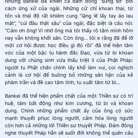
Nhưng Bankei đã khiến cả đám đông “sững sờ” bởi
cách ứng xử của ngài. Những cử chỉ khoan thai, từ
tốn và thái độ rất khiêm cung “lặng lẽ lấy tay áo lau
mặt”, “cúi đầu thật sâu” của ngài, đặc biệt là câu nói:
“Cám ơn ông! Vì nhờ ông mà tôi thấy rõ tâm mình hôm
nay vẫn không khởi sân. Còn ông… tôi e rằng đã để lỡ
một cơ hội được học điều gì đó rồi” đã thể hiện tầm
vóc của một bậc tu hành đắc Đạo, vừa từ bi khoan
dung với chúng sinh vừa thấu triệt lí của Phật Pháp:
người tu Phật chân chính lấy khổ làm vui, coi nghịch
cảnh là cơ hội để buông bỏ những sân hận của kẻ
phàm trần và đề cao tâm tính, tu xuất tâm từ bi…
Bankei đã thể hiện phẩm chất của một Thiền sư có trí
huệ, tâm bất động như kim cương, từ bi và khoan
dung. Chính những phẩm chất ấy của ông có sức
mạnh thuyết phục lòng người, cảm hóa lòng người
còn hơn cả những lời Thiền sư thuyết Pháp. Đám đông
nghe thuyết Pháp hẳn sẽ suốt đời không thể quên câu