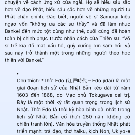
chuyện về cách ứng xử của ngài. Họ sẽ hiểu sâu sắc
hơn về đạo Phật, hiểu sâu sắc hơn về những người tu
Phật chân chính. Đặc biệt, người võ sĩ Samurai kiêu
ngạo vốn “không ưa các sư thầy” và đã làm nhục
Bankei đến mức tột cùng như thế, cuối cùng đã hoàn
toàn bị chinh phục trước nhân cách của Thiền sư: “Võ
sĩ trẻ kia đỏ mặt xấu hổ, quỳ xuống xin sám hối, và
sau này trở thành một trong những người theo học
thiền với Bankei.”
Chú thích: *Thời Edo (江戸時代 – Edo jidai) là một
giai đoạn lịch sử của Nhật Bản kéo dài từ năm
1603 đến 1868, do Mạc phủ Tokugawa cai trị.
Đây là một thời kỳ rất quan trọng trong lịch sử
Nhật. Thời Edo là thời kỳ hòa bình dài nhất trong
lịch sử Nhật Bản cổ (hơn 250 năm không có
chiến tranh lớn). Văn hóa truyền thống Nhật phát
triển mạnh: trà đạo, thơ haiku, kịch Noh, Ukiyo-e