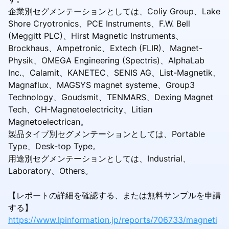
企業別セグメンテーションとしては、Coliy Group、Lake
Shore Cryotronics、PCE Instruments、F.W. Bell
(Meggitt PLC)、Hirst Magnetic Instruments、
Brockhaus、Ampetronic、Extech (FLIR)、Magnet-
Physik、OMEGA Engineering (Spectris)、AlphaLab
Inc.、Calamit、KANETEC、SENIS AG、List-Magnetik、
Magnaflux、MAGSYS magnet systeme、Group3
Technology、Goudsmit、TENMARS、Dexing Magnet
Tech、CH-Magnetoelectricity、Litian
Magnetoelectrican。
製品タイプ別セグメンテーションとしては、Portable
Type、Desk-top Type。
用途別セグメンテーションとしては、Industrial、
Laboratory、Others。
【レポートの詳細を確認する、または無料サンプルを申請
する】
https://www.lpinformation.jp/reports/706733/magneti