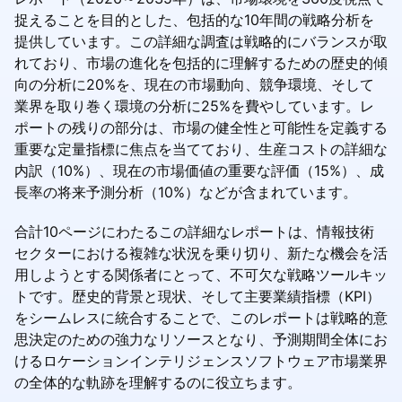
捉えることを目的とした、包括的な10年間の戦略分析を
提供しています。この詳細な調査は戦略的にバランスが取
れており、市場の進化を包括的に理解するための歴史的傾
向の分析に20%を、現在の市場動向、競争環境、そして
業界を取り巻く環境の分析に25%を費やしています。レ
ポートの残りの部分は、市場の健全性と可能性を定義する
重要な定量指標に焦点を当てており、生産コストの詳細な
内訳（10%）、現在の市場価値の重要な評価（15%）、成
長率の将来予測分析（10%）などが含まれています。
合計10ページにわたるこの詳細なレポートは、情報技術
セクターにおける複雑な状況を乗り切り、新たな機会を活
用しようとする関係者にとって、不可欠な戦略ツールキッ
トです。歴史的背景と現状、そして主要業績指標（KPI）
をシームレスに統合することで、このレポートは戦略的意
思決定のための強力なリソースとなり、予測期間全体にお
けるロケーションインテリジェンスソフトウェア市場業界
の全体的な軌跡を理解するのに役立ちます。