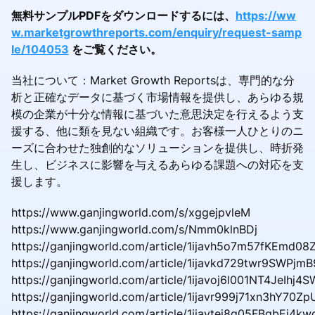
無料サンプルPDFをダウンロードするには、
https://ww
w.marketgrowthreports.com/enquiry/request-samp
le/104053
をご覧ください。
当社について：Market Growth Reportsは、専門的な分
析と正確なデータに基づく市場情報を提供し、あらゆる規
模の企業が十分な情報に基づいた意思決定を行えるよう支
援する、他に類を見ない組織です。お客様一人ひとりのニ
ーズに合わせた独創的なソリューションを提供し、時折発
生し、ビジネスに影響を与えるあらゆる課題への対応を支
援します。
https://www.ganjingworld.com/s/xggejpvleM
https://www.ganjingworld.com/s/Nmm0klnBDj
https://ganjingworld.com/article/1ijavh5o7m57fKEmd0
https://ganjingworld.com/article/1ijavkd729twr9SWPjm
https://ganjingworld.com/article/1ijavoj6l001NT4JeIhj4
https://ganjingworld.com/article/1ijavr999j71xn3hY70Zp
https://ganjingworld.com/article/1ijavtei8g05FBqbEj4kw