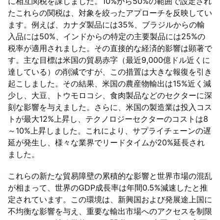
に相互関税を課しました。10%から50%の範囲で設定され
たこれらの関税は、対象を絞ったアプローチを反映してい
ます。例えば、カナダ製品には35%、ブラジルからの輸
入品には50%、インドからの特定の主要製品には25%の
税率が適用されました。その直接的な経済的影響は顕著で
す。主な目標は米国の貿易赤字（最近9,000億ドル近くに
達している）の削減ですが、この措置は大きな報復を引き
起こしました。その結果、米国の農産物輸出は15%近く減
少し、大豆、トウモロコシ、食肉製品などのセクターに深
刻な影響を与えました。さらに、米国の製造業は投入コス
トが最大12%上昇し、テクノロジーセクターのコストは8
～10%上昇しました。これにより、サプライチェーンの遅
延が発生し、様々な業界でリードタイムが20%延長され
ました。
これらの新たな貿易障壁の累積的な影響と世界市場の混乱
が相まって、世界のGDP成長率は年間0.5%減速したと推
定されています。この環境は、新興国および発展途上国に
不均衡な影響を与え、重要な輸出市場へのアクセスを制限