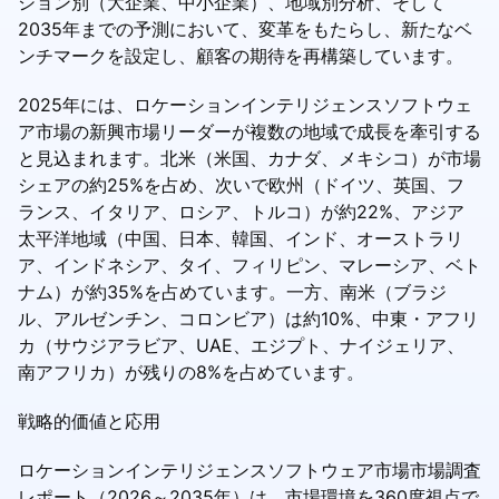
ション別（大企業、中小企業）、地域別分析、そして
2035年までの予測において、変革をもたらし、新たなベ
ンチマークを設定し、顧客の期待を再構築しています。
2025年には、ロケーションインテリジェンスソフトウェ
ア市場の新興市場リーダーが複数の地域で成長を牽引する
と見込まれます。北米（米国、カナダ、メキシコ）が市場
シェアの約25%を占め、次いで欧州（ドイツ、英国、フ
ランス、イタリア、ロシア、トルコ）が約22%、アジア
太平洋地域（中国、日本、韓国、インド、オーストラリ
ア、インドネシア、タイ、フィリピン、マレーシア、ベト
ナム）が約35%を占めています。一方、南米（ブラジ
ル、アルゼンチン、コロンビア）は約10%、中東・アフリ
カ（サウジアラビア、UAE、エジプト、ナイジェリア、
南アフリカ）が残りの8%を占めています。
戦略的価値と応用
ロケーションインテリジェンスソフトウェア市場市場調査
レポート（2026～2035年）は、市場環境を360度視点で