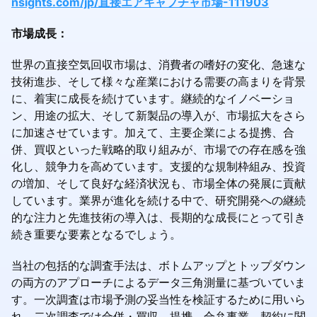
nsights.com/jp/直接エアキャプチャ市場-111903
市場成長：
世界の直接空気回収市場は、消費者の嗜好の変化、急速な
技術進歩、そして様々な産業における需要の高まりを背景
に、着実に成長を続けています。継続的なイノベーショ
ン、用途の拡大、そして新製品の導入が、市場拡大をさら
に加速させています。加えて、主要企業による提携、合
併、買収といった戦略的取り組みが、市場での存在感を強
化し、競争力を高めています。支援的な規制枠組み、投資
の増加、そして良好な経済状況も、市場全体の発展に貢献
しています。業界が進化を続ける中で、研究開発への継続
的な注力と先進技術の導入は、長期的な成長にとって引き
続き重要な要素となるでしょう。
当社の包括的な調査手法は、ボトムアップとトップダウン
の両方のアプローチによるデータ三角測量に基づいていま
す。一次調査は市場予測の妥当性を検証するために用いら
れ、二次調査では合併・買収、提携、合弁事業、契約に関