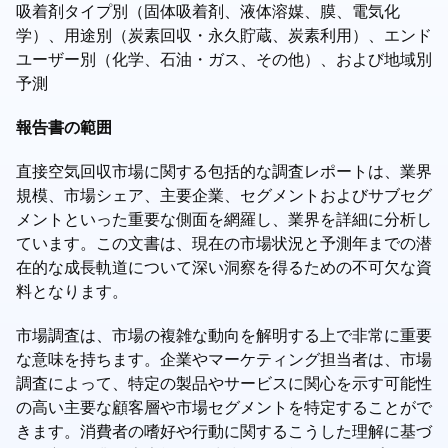
吸着剤タイプ別（固体吸着剤、液体溶媒、膜、電気化
学）、用途別（炭素回収・永久貯蔵、炭素利用）、エンド
ユーザー別（化学、石油・ガス、その他）、および地域別
予測
報告書の範囲
直接空気回収市場に関する包括的な調査レポートは、業界
規模、市場シェア、主要企業、セグメントおよびサブセグ
メントといった重要な側面を網羅し、業界を詳細に分析し
ています。この文書は、現在の市場状況と予測年までの潜
在的な成長軌道について深い洞察を得るための不可欠な資
料となります。
市場調査は、市場の複雑な動向を解明する上で非常に重要
な意味を持ちます。企業やマーケティング担当者は、市場
調査によって、特定の製品やサービスに関心を示す可能性
の高い主要な顧客層や市場セグメントを特定することがで
きます。消費者の嗜好や行動に関するこうした理解に基づ