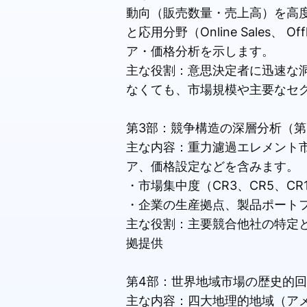
動向（販売数量・売上高）を高度に要約しま
と応用分野（Online Sales、
ア・価格分析を示します。
主な役割：意思決定者に迅速な
なくても、市場規模や主要なセ
第3部：競争構造の深層分析（第
主な内容：重力濾過エレメント
ア、価格設定などを含みます。
・市場集中度（CR3、CR5、CR
・企業の生産拠点、製品ポートフ
主な役割：主要競合他社の特定
拠提供
第4部：世界地域市場の歴史的回
主な内容：四大地理的地域（ア