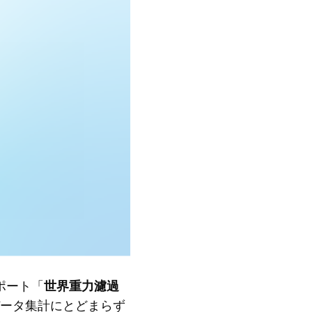
レポート「
世界重力濾過
ータ集計にとどまらず