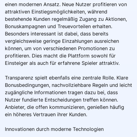
einen modernen Ansatz. Neue Nutzer profitieren von
attraktiven Einstiegsmöglichkeiten, während
bestehende Kunden regelmäßig Zugang zu Aktionen,
Bonuskampagnen und Treuevorteilen erhalten.
Besonders interessant ist dabei, dass bereits
vergleichsweise geringe Einzahlungen ausreichen
können, um von verschiedenen Promotionen zu
profitieren. Dies macht die Plattform sowohl für
Einsteiger als auch für erfahrene Spieler attraktiv.
Transparenz spielt ebenfalls eine zentrale Rolle. Klare
Bonusbedingungen, nachvollziehbare Regeln und leicht
zugängliche Informationen tragen dazu bei, dass
Nutzer fundierte Entscheidungen treffen können.
Anbieter, die offen kommunizieren, genießen häufig
ein höheres Vertrauen ihrer Kunden.
Innovationen durch moderne Technologien