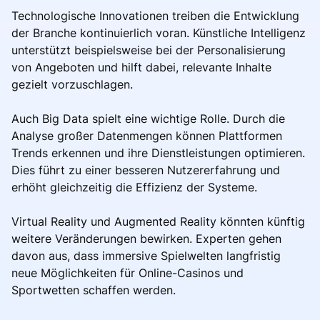
Technologische Innovationen treiben die Entwicklung
der Branche kontinuierlich voran. Künstliche Intelligenz
unterstützt beispielsweise bei der Personalisierung
von Angeboten und hilft dabei, relevante Inhalte
gezielt vorzuschlagen.
Auch Big Data spielt eine wichtige Rolle. Durch die
Analyse großer Datenmengen können Plattformen
Trends erkennen und ihre Dienstleistungen optimieren.
Dies führt zu einer besseren Nutzererfahrung und
erhöht gleichzeitig die Effizienz der Systeme.
Virtual Reality und Augmented Reality könnten künftig
weitere Veränderungen bewirken. Experten gehen
davon aus, dass immersive Spielwelten langfristig
neue Möglichkeiten für Online-Casinos und
Sportwetten schaffen werden.