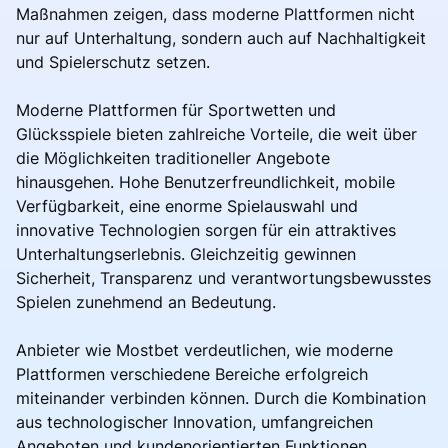
Maßnahmen zeigen, dass moderne Plattformen nicht
nur auf Unterhaltung, sondern auch auf Nachhaltigkeit
und Spielerschutz setzen.
Moderne Plattformen für Sportwetten und
Glücksspiele bieten zahlreiche Vorteile, die weit über
die Möglichkeiten traditioneller Angebote
hinausgehen. Hohe Benutzerfreundlichkeit, mobile
Verfügbarkeit, eine enorme Spielauswahl und
innovative Technologien sorgen für ein attraktives
Unterhaltungserlebnis. Gleichzeitig gewinnen
Sicherheit, Transparenz und verantwortungsbewusstes
Spielen zunehmend an Bedeutung.
Anbieter wie Mostbet verdeutlichen, wie moderne
Plattformen verschiedene Bereiche erfolgreich
miteinander verbinden können. Durch die Kombination
aus technologischer Innovation, umfangreichen
Angeboten und kundenorientierten Funktionen