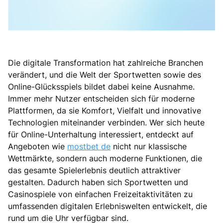
Die digitale Transformation hat zahlreiche Branchen
verändert, und die Welt der Sportwetten sowie des
Online-Glücksspiels bildet dabei keine Ausnahme.
Immer mehr Nutzer entscheiden sich für moderne
Plattformen, da sie Komfort, Vielfalt und innovative
Technologien miteinander verbinden. Wer sich heute
für Online-Unterhaltung interessiert, entdeckt auf
Angeboten wie
mostbet de
nicht nur klassische
Wettmärkte, sondern auch moderne Funktionen, die
das gesamte Spielerlebnis deutlich attraktiver
gestalten. Dadurch haben sich Sportwetten und
Casinospiele von einfachen Freizeitaktivitäten zu
umfassenden digitalen Erlebniswelten entwickelt, die
rund um die Uhr verfügbar sind.