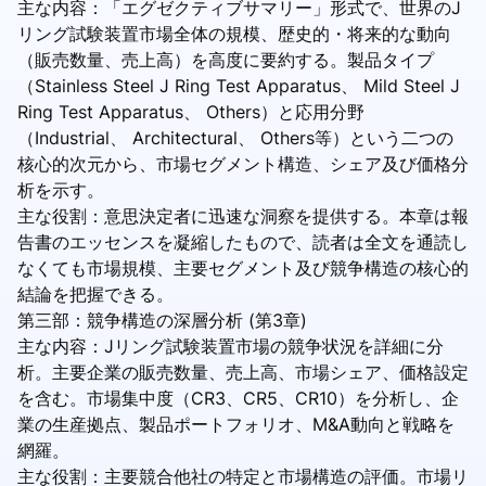
主な内容：「エグゼクティブサマリー」形式で、世界のJ
リング試験装置市場全体の規模、歴史的・将来的な動向
（販売数量、売上高）を高度に要約する。製品タイプ
（Stainless Steel J Ring Test Apparatus、 Mild Steel J
Ring Test Apparatus、 Others）と応用分野
（Industrial、 Architectural、 Others等）という二つの
核心的次元から、市場セグメント構造、シェア及び価格分
析を示す。
主な役割：意思決定者に迅速な洞察を提供する。本章は報
告書のエッセンスを凝縮したもので、読者は全文を通読し
なくても市場規模、主要セグメント及び競争構造の核心的
結論を把握できる。
第三部：競争構造の深層分析 (第3章)
主な内容：Jリング試験装置市場の競争状況を詳細に分
析。主要企業の販売数量、売上高、市場シェア、価格設定
を含む。市場集中度（CR3、CR5、CR10）を分析し、企
業の生産拠点、製品ポートフォリオ、M&A動向と戦略を
網羅。
主な役割：主要競合他社の特定と市場構造の評価。市場リ