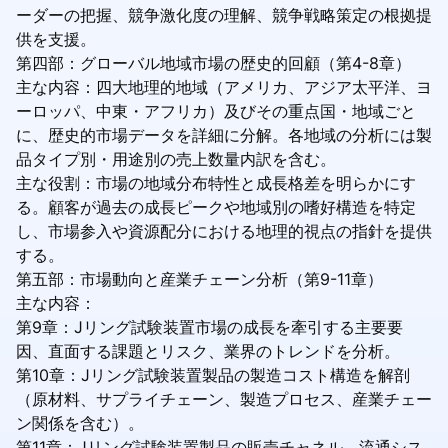
ーダーの把握、競争激化度の理解、競争戦略策定の根拠提
供を支援。
第四部：グローバル地域市場の歴史的回顧（第4-8章）
主な内容：四大地理的地域（アメリカ、アジア太平洋、ヨ
ーロッパ、中東・アフリカ）及びその重点国・地域ごと
に、歴史的市場データを詳細に分解。各地域の分析には製
品タイプ別・用途別の売上数量内訳を含む。
主な役割：市場の地域分布特性と成長格差を明らかにす
る。顧客が過去の成長ピークや地域別の嗜好構造を特定
し、市場参入や資源配分における地理的視点の指針を提供
する。
第五部：市場動向と産業チェーン分析（第9-11章）
主な内容：
第9章：Jリング試験装置市場の成長を牽引する主要要
因、直面する課題とリスク、業界のトレンドを分析。
第10章：Jリング試験装置製品の製造コスト構造を解剖
（原材料、サプライチェーン、製造プロセス、産業チェー
ン関係を含む）。
第11章：Jリング試験装置製品の販売チャネル、流通シス