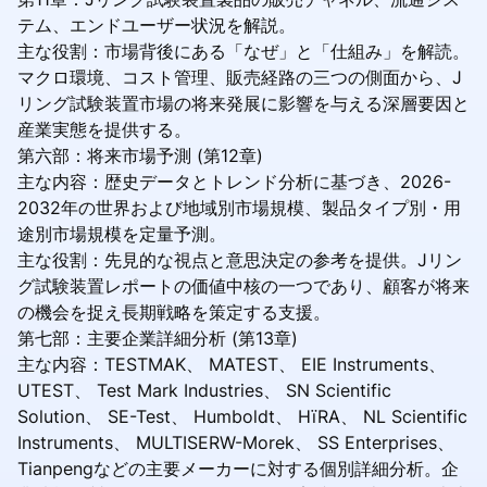
テム、エンドユーザー状況を解説。
主な役割：市場背後にある「なぜ」と「仕組み」を解読。
マクロ環境、コスト管理、販売経路の三つの側面から、J
リング試験装置市場の将来発展に影響を与える深層要因と
産業実態を提供する。
第六部：将来市場予測 (第12章)
主な内容：歴史データとトレンド分析に基づき、2026-
2032年の世界および地域別市場規模、製品タイプ別・用
途別市場規模を定量予測。
主な役割：先見的な視点と意思決定の参考を提供。Jリン
グ試験装置レポートの価値中核の一つであり、顧客が将来
の機会を捉え長期戦略を策定する支援。
第七部：主要企業詳細分析 (第13章)
主な内容：TESTMAK、 MATEST、 EIE Instruments、
UTEST、 Test Mark Industries、 SN Scientific
Solution、 SE-Test、 Humboldt、 HïRA、 NL Scientific
Instruments、 MULTISERW-Morek、 SS Enterprises、
Tianpengなどの主要メーカーに対する個別詳細分析。企