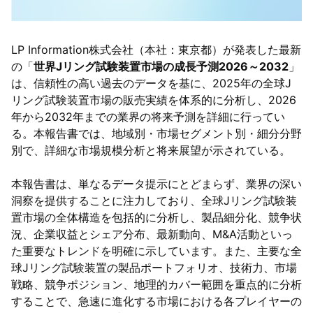
LP Information株式会社（本社：東京都）が発表した最新
の「
世界Jリング試験装置市場の成長予測2026～2032
」
は、信頼性の高い過去のデータを基に、2025年の全球J
リング試験装置市場の販売実績を体系的に分析し、2026
年から2032年までの業界の将来予測を詳細に行ってい
る。本報告書では、地域別・市場セグメント別・細分分野
別で、詳細な市場規模分析と将来展望が示されている。
本報告書は、単なるデータ提示にとどまらず、業界の深い
洞察を提供することに注力しており、全球Jリング試験装
置市場の全体構造を包括的に分析し、製品細分化、競争状
況、企業収益とシェア分布、最新動向、M&A活動といっ
た重要なトレンドを明確に示しています。また、主要な全
球Jリング試験装置の製品ポートフォリオ、技術力、市場
戦略、競争ポジション、地理的カバー範囲を重点的に分析
することで、急速に進化する市場における各プレイヤーの