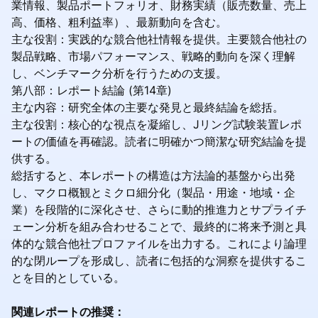
業情報、製品ポートフォリオ、財務実績（販売数量、売上
高、価格、粗利益率）、最新動向を含む。
主な役割：実践的な競合他社情報を提供。主要競合他社の
製品戦略、市場パフォーマンス、戦略的動向を深く理解
し、ベンチマーク分析を行うための支援。
第八部：レポート結論 (第14章)
主な内容：研究全体の主要な発見と最終結論を総括。
主な役割：核心的な視点を凝縮し、Jリング試験装置レポ
ートの価値を再確認。読者に明確かつ簡潔な研究結論を提
供する。
総括すると、本レポートの構造は方法論的基盤から出発
し、マクロ概観とミクロ細分化（製品・用途・地域・企
業）を段階的に深化させ、さらに動的推進力とサプライチ
ェーン分析を組み合わせることで、最終的に将来予測と具
体的な競合他社プロファイルを出力する。これにより論理
的な閉ループを形成し、読者に包括的な洞察を提供するこ
とを目的としている。
関連レポートの推奨：