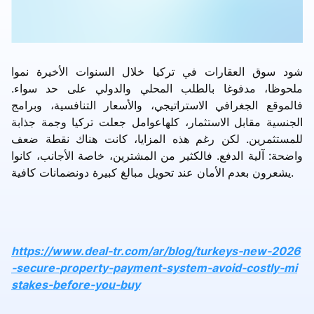
شود سوق العقارات في تركيا خلال السنوات الأخيرة نموا
ملحوظا، مدفوغا بالطلب المحلي والدولي على حد سواء.
فالموقع الجغرافي الاستراتيجي، والأسعار التنافسية، وبرامج
الجنسية مقابل الاستثمار، كلهاعوامل جعلت تركيا وجمة جذابة
للمستثمرين. لكن رغم هذه المزايا، كانت هناك نقطة ضعف
واضحة: آلية الدفع. فالكثير من المشترين، خاصة الأجانب، كانوا
يشعرون بعدم الأمان عند تحويل مبالغ كبيرة دونضمانات كافية.
https://www.deal-tr.com/ar/blog/turkeys-new-2026
-secure-property-payment-system-avoid-costly-mi
stakes-before-you-buy