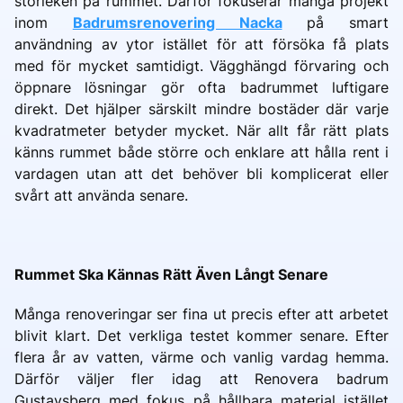
storleken på rummet. Därför fokuserar många projekt
inom
Badrumsrenovering Nacka
på smart
användning av ytor istället för att försöka få plats
med för mycket samtidigt. Vägghängd förvaring och
öppnare lösningar gör ofta badrummet luftigare
direkt. Det hjälper särskilt mindre bostäder där varje
kvadratmeter betyder mycket. När allt får rätt plats
känns rummet både större och enklare att hålla rent i
vardagen utan att det behöver bli komplicerat eller
svårt att använda senare.
Rummet Ska Kännas Rätt Även Långt Senare
Många renoveringar ser fina ut precis efter att arbetet
blivit klart. Det verkliga testet kommer senare. Efter
flera år av vatten, värme och vanlig vardag hemma.
Därför väljer fler idag att
Renovera badrum
Gustavsberg med fokus på hållbara material istället