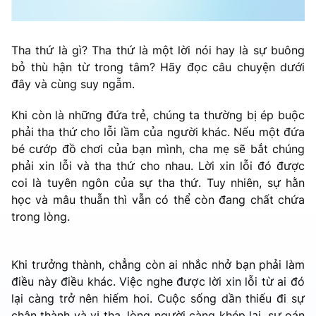
Tha thứ là gì? Tha thứ là một lời nói hay là sự buông
bỏ thù hận từ trong tâm? Hãy đọc câu chuyện dưới
đây và cùng suy ngẫm.
Khi còn là những đứa trẻ, chúng ta thường bị ép buộc
phải tha thứ cho lỗi lầm của người khác. Nếu một đứa
bé cướp đồ chơi của bạn mình, cha mẹ sẽ bắt chúng
phải xin lỗi và tha thứ cho nhau. Lời xin lỗi đó được
coi là tuyên ngôn của sự tha thứ. Tuy nhiên, sự hằn
học và mâu thuẫn thì vẫn có thể còn đang chất chứa
trong lòng.
Khi trưởng thành, chẳng còn ai nhắc nhở bạn phải làm
điều này điều khác. Việc nghe được lời xin lỗi từ ai đó
lại càng trở nên hiếm hoi. Cuộc sống dần thiếu đi sự
chân thành và vị tha, lòng người càng khép lại, sự oán