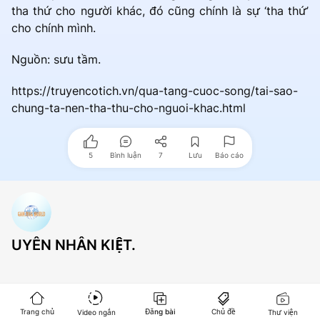
tha thứ cho người khác, đó cũng chính là sự ‘tha thứ’
cho chính mình.
Nguồn: sưu tầm.
https://truyencotich.vn/qua-tang-cuoc-song/tai-sao-
chung-ta-nen-tha-thu-cho-nguoi-khac.html
5
Bình luận
7
Lưu
Báo cáo
UYÊN NHÂN KIỆT.
Trang chủ
Đăng bài
Chủ đề
Video ngắn
Thư viện