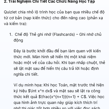
2. Trải Nghiệm Chi Tiết Các Chức Năng Học Tập
Quizlet chia nhỏ lộ trình học của bạn qua nhiều chế độ
từ cơ bản (nạp kiến thức) cho đến nâng cao (phản xạ
và kiểm tra):
Chế độ Thẻ ghi nhớ (Flashcards) – Ghi nhớ chủ
động
Đây là bước khởi đầu để bạn làm quen với kiến
thức mới. Màn hình sẽ hiển thị một khái niệm
hoặc một vế của câu hỏi. Khi bạn nhấp chuột, thẻ
sẽ lật mặt sau để hiển thị câu trả lời hoặc định
nghĩa chi tiết.
Ví dụ minh họa: Khi học Toán, mặt trước thẻ hiện
ký hiệu $\int x^n dx$ và mặt sau sẽ lật ra công
thức kết quả $\frac{x^{n+1}}{n+1} + C$. Việc học
qua hình ảnh trực quan này giúp kích thích trí
nhớ thị giác tốt hơn nhiều so với việc đọc sách