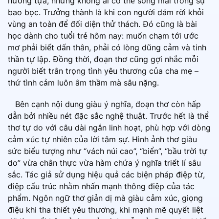
nương tựa, nhưng không ai có thể sống mãi trong sự
bao bọc. Trưởng thành là khi con người dám rời khỏi
vùng an toàn để đối diện thử thách. Đó cũng là bài
học dành cho tuổi trẻ hôm nay: muốn chạm tới ước
mơ phải biết dấn thân, phải có lòng dũng cảm và tinh
thần tự lập. Đồng thời, đoạn thơ cũng gợi nhắc mỗi
người biết trân trọng tình yêu thương của cha mẹ –
thứ tình cảm luôn âm thầm mà sâu nặng.
Bên cạnh nội dung giàu ý nghĩa, đoạn thơ còn hấp
dẫn bởi nhiều nét đặc sắc nghệ thuật. Trước hết là thể
thơ tự do với câu dài ngắn linh hoạt, phù hợp với dòng
cảm xúc tự nhiên của lời tâm sự. Hình ảnh thơ giàu
sức biểu tượng như “vách núi cao”, “biển”, “bầu trời tự
do” vừa chân thực vừa hàm chứa ý nghĩa triết lí sâu
sắc. Tác giả sử dụng hiệu quả các biện pháp điệp từ,
điệp cấu trúc nhằm nhấn mạnh thông điệp của tác
phẩm. Ngôn ngữ thơ giản dị mà giàu cảm xúc, giọng
điệu khi tha thiết yêu thương, khi mạnh mẽ quyết liệt