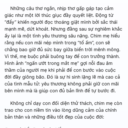
Những câu thơ ngắn, nhịp thơ gấp gáp tạo cảm
giác như một lời thúc giục đầy quyết liệt. Động từ
“đẩy” khiến người đọc thoáng giật mình bởi sắc thái
mạnh mẽ, dứt khoát. Nhưng đằng sau sự nghiêm khắc
ấy lại là một tình yêu thương sâu nặng. Chim mẹ hiểu
rằng nếu con mãi nép mình trong “tổ ấm”, con sẽ
chẳng bao giờ đủ sức bay giữa biển trời mênh mông.
Vì thế, mẹ buộc phải buông tay để con trưởng thành.
Hình ảnh “ngấn ướt trong mắt mẹ” gợi nỗi đau âm
thầm của người mẹ khi phải để con bước vào cuộc
đời đầy giông bão. Đó là sự hi sinh lặng lẽ mà cao cả
của tình mẫu tử: yêu thương không phải giữ con mãi
bên mình mà là giúp con đủ bản lĩnh để tự bước đi.
Không chỉ dạy con đối diện thử thách, chim mẹ còn
trao cho con niềm tin vào lòng dũng cảm của chính
bản thân và những điều tốt đẹp của cuộc đời: