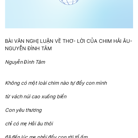
BÀI VĂN NGHỊ LUẬN VỀ THƠ- LỜI CỦA CHIM HẢI ÂU-
NGUYỄN ĐÌNH TÂM
Nguyễn Đình Tâm
Không có một loài chim nào tự đẩy con mình
từ vách núi cao xuống biển
Con yêu thương
chỉ có mẹ Hải âu thôi
đã đến lúc mẹ phải đẩy con rời tổ ấm