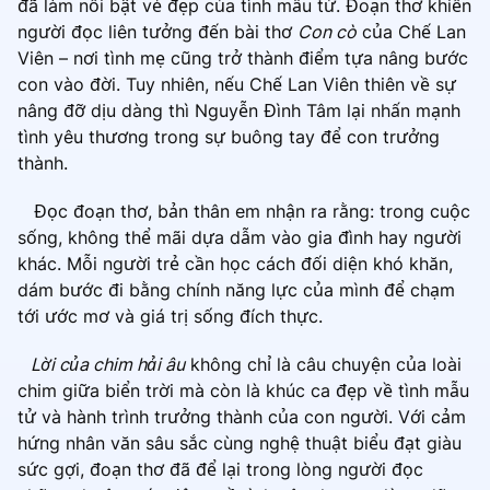
đã làm nổi bật vẻ đẹp của tình mẫu tử. Đoạn thơ khiến
người đọc liên tưởng đến bài thơ
Con cò
của Chế Lan
Viên – nơi tình mẹ cũng trở thành điểm tựa nâng bước
con vào đời. Tuy nhiên, nếu Chế Lan Viên thiên về sự
nâng đỡ dịu dàng thì Nguyễn Đình Tâm lại nhấn mạnh
tình yêu thương trong sự buông tay để con trưởng
thành.
Đọc đoạn thơ, bản thân em nhận ra rằng: trong cuộc
sống, không thể mãi dựa dẫm vào gia đình hay người
khác. Mỗi người trẻ cần học cách đối diện khó khăn,
dám bước đi bằng chính năng lực của mình để chạm
tới ước mơ và giá trị sống đích thực.
Lời của chim hải âu
không chỉ là câu chuyện của loài
chim giữa biển trời mà còn là khúc ca đẹp về tình mẫu
tử và hành trình trưởng thành của con người. Với cảm
hứng nhân văn sâu sắc cùng nghệ thuật biểu đạt giàu
sức gợi, đoạn thơ đã để lại trong lòng người đọc