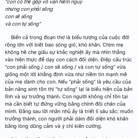
“con có thể gặp vô vàn hiểm nguy
nhưng con phải sống
con sẽ sống
và con tự sống”
Biển cả trong đoạn thơ là biểu tượng của cuộc đời
rộng lớn với biết bao sóng gió, khó khăn. Chim mẹ
không hề che giấu sự khắc nghiệt ấy mà nhìn thẳng
vào hiện thực để dạy con cách đối diện. Điệp cấu trúc
“con phải sống / con sẽ sống / và con tự sống” vừa
giống một lời khẳng định vừa như niềm tin mạnh mẽ
của mẹ dành cho con. Nếu “phải sống” là yêu cầu của
bản năng sinh tồn thì “tự sống” lại là biểu hiện của bản
lĩnh và sự trưởng thành. Con người không chỉ tồn tại
mà cần biết tự đứng vững bằng chính đôi chân của
mình. Đằng sau lời nhắn nhủ ấy là triết lí sâu sắc: muốn
trưởng thành, con người phải dám đối diện khó khăn
bằng lòng dũng cảm và ý chí kiên cường.