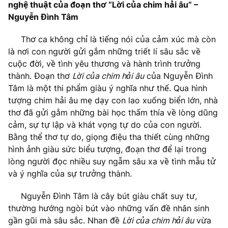
nghệ thuật của đoạn thơ “Lời của chim hải âu” –
Nguyễn Đình Tâm
Thơ ca không chỉ là tiếng nói của cảm xúc mà còn
là nơi con người gửi gắm những triết lí sâu sắc về
cuộc đời, về tình yêu thương và hành trình trưởng
thành. Đoạn thơ
Lời của chim hải âu
của Nguyễn Đình
Tâm là một thi phẩm giàu ý nghĩa như thế. Qua hình
tượng chim hải âu mẹ dạy con lao xuống biển lớn, nhà
thơ đã gửi gắm những bài học thấm thía về lòng dũng
cảm, sự tự lập và khát vọng tự do của con người.
Bằng thể thơ tự do, giọng điệu tha thiết cùng những
hình ảnh giàu sức biểu tượng, đoạn thơ để lại trong
lòng người đọc nhiều suy ngẫm sâu xa về tình mẫu tử
và ý nghĩa của sự trưởng thành.
Nguyễn Đình Tâm là cây bút giàu chất suy tư,
thường hướng ngòi bút vào những vấn đề nhân sinh
gần gũi mà sâu sắc. Nhan đề
Lời của chim hải âu
vừa