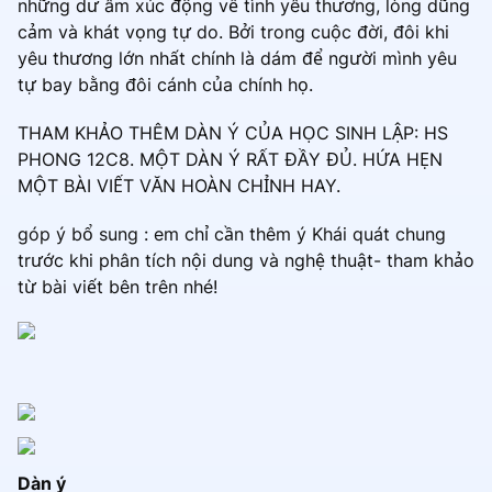
những dư âm xúc động về tình yêu thương, lòng dũng
cảm và khát vọng tự do. Bởi trong cuộc đời, đôi khi
yêu thương lớn nhất chính là dám để người mình yêu
tự bay bằng đôi cánh của chính họ.
THAM KHẢO THÊM DÀN Ý CỦA HỌC SINH LẬP: HS
PHONG 12C8. MỘT DÀN Ý RẤT ĐẦY ĐỦ. HỨA HẸN
MỘT BÀI VIẾT VĂN HOÀN CHỈNH HAY.
góp ý bổ sung : em chỉ cần thêm ý Khái quát chung
trước khi phân tích nội dung và nghệ thuật- tham khảo
từ bài viết bên trên nhé!
Dàn ý