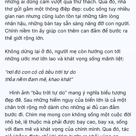
những ai dũng cảm vượt qua thử thách. Qua đó, nhà
thơ gửi gắm một thông điệp đẹp: cuộc sống tuy nhiều
gian nan nhưng cũng luôn tồn tại những tấm lòng
nhân hậu, những bàn tay sẵn sàng nâng đỡ con người.
Chính niềm tin ấy giúp con thêm can đảm để bước ra
thế giới rộng lớn.
Không dừng lại ở đó, người mẹ còn hướng con tới
những ước mơ lớn lao và khát vọng sống mãnh liệt:
“nơi đó con có cả bầu trời tự do
thỏa niềm đam mê, khao khát”
Hình ảnh “bầu trời tự do” mang ý nghĩa biểu tượng
đẹp đẽ. Sau những hiểm nguy của biển lớn là cả một
chân trời rộng mở dành cho những ai đủ can đảm
bước đi. Chim mẹ mong con không sống một cuộc đời
nhỏ bé, lệ thuộc mà phải được bay cao, bay xa, sống
với đam mê và khát vọng của chính mình. Qua đó, tác