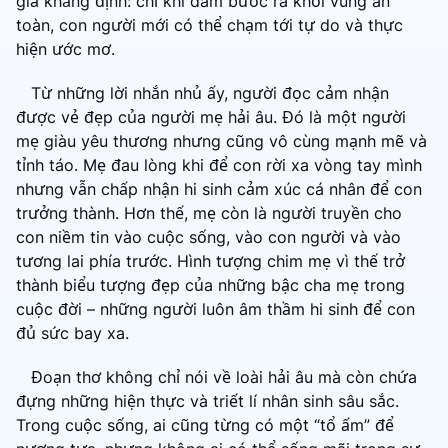
giả khẳng định: chỉ khi dám bước ra khỏi vùng an
toàn, con người mới có thể chạm tới tự do và thực
hiện ước mơ.
Từ những lời nhắn nhủ ấy, người đọc cảm nhận
được vẻ đẹp của người mẹ hải âu. Đó là một người
mẹ giàu yêu thương nhưng cũng vô cùng mạnh mẽ và
tỉnh táo. Mẹ đau lòng khi để con rời xa vòng tay mình
nhưng vẫn chấp nhận hi sinh cảm xúc cá nhân để con
trưởng thành. Hơn thế, mẹ còn là người truyền cho
con niềm tin vào cuộc sống, vào con người và vào
tương lai phía trước. Hình tượng chim mẹ vì thế trở
thành biểu tượng đẹp của những bậc cha mẹ trong
cuộc đời – những người luôn âm thầm hi sinh để con
đủ sức bay xa.
Đoạn thơ không chỉ nói về loài hải âu mà còn chứa
đựng những hiện thực và triết lí nhân sinh sâu sắc.
Trong cuộc sống, ai cũng từng có một “tổ ấm” để