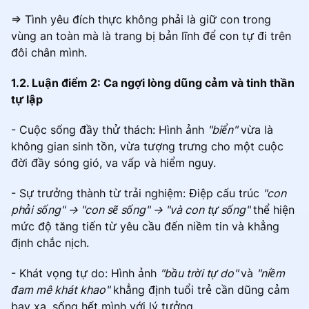
=> Tình yêu đích thực không phải là giữ con trong
vùng an toàn mà là trang bị bản lĩnh để con tự đi trên
đôi chân mình.
1.2. Luận điểm 2: Ca ngợi lòng dũng cảm và tinh thần
tự lập
- Cuộc sống đầy thử thách: Hình ảnh
"biển"
vừa là
không gian sinh tồn, vừa tượng trưng cho một cuộc
đời đầy sóng gió, va vấp và hiểm nguy.
- Sự trưởng thành từ trải nghiệm: Điệp cấu trúc
"con
phải sống" -> "con sẽ sống" -> "và con tự sống"
thể hiện
mức độ tăng tiến từ yêu cầu đến niềm tin và khẳng
định chắc nịch.
- Khát vọng tự do: Hình ảnh
"bầu trời tự do"
và
"niềm
đam mê khát khao"
khẳng định tuổi trẻ cần dũng cảm
bay xa, sống hết mình với lý tưởng.