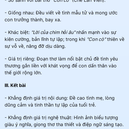
- So sánh với bài thơ
"Con cò"
(Chế Lan Viên):
- Giống nhau: Đều viết về tình mẫu tử và mong ước
con trưởng thành, bay xa.
- Khác biệt:
"Lời của chim hải âu"
nhấn mạnh vào sự
kiên cường, bản lĩnh tự lập; trong khi
"Con cò"
thiên về
sự vỗ về, nâng đỡ dịu dàng.
- Giá trị riêng: Đoạn thơ làm nổi bật chủ đề tình yêu
thương gắn liền với khát vọng để con dấn thân vào
thế giới rộng lớn.
III. Kết bài
- Khẳng định giá trị nội dung: Đề cao tình mẹ, lòng
dũng cảm và tinh thần tự lập của tuổi trẻ.
- Khẳng định giá trị nghệ thuật: Hình ảnh biểu tượng
giàu ý nghĩa, giọng thơ tha thiết và điệp ngữ sáng tạo.