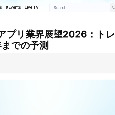
s
#Events
Live TV
年までの予測
e