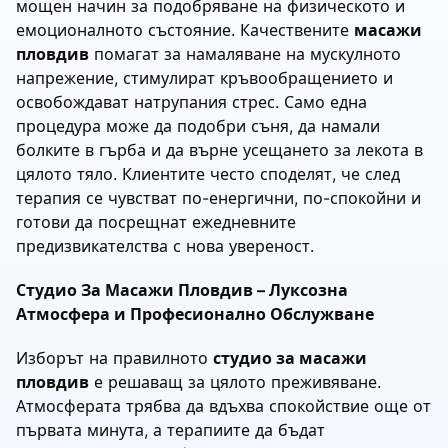
мощен начин за подобряване на физическото и
емоционалното състояние. Качествените
масажи
пловдив
помагат за намаляване на мускулното
напрежение, стимулират кръвообращението и
освобождават натрупания стрес. Само една
процедура може да подобри съня, да намали
болките в гърба и да върне усещането за лекота в
цялото тяло. Клиентите често споделят, че след
терапия се чувстват по-енергични, по-спокойни и
готови да посрещнат ежедневните
предизвикателства с нова увереност.
Студио За Масажи Пловдив – Луксозна
Атмосфера и Професионално Обслужване
Изборът на правилното
студио за масажи
пловдив
е решаващ за цялото преживяване.
Атмосферата трябва да вдъхва спокойствие още от
първата минута, а терапиите да бъдат