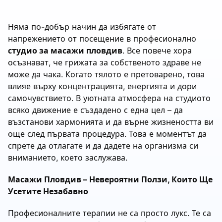
Няма по-добър начин да избягате от
напрежението от посещение в професионално
студио за масажи пловдив
. Все повече хора
осъзнават, че грижата за собственото здраве не
може да чака. Когато тялото е претоварено, това
влияе върху концентрацията, енергията и дори
самочувствието. В уютната атмосфера на студиото
всяко движение е създадено с една цел – да
възстанови хармонията и да върне жизнеността ви
още след първата процедура. Това е моментът да
спрете да отлагате и да дадете на организма си
вниманието, което заслужава.
Масажи Пловдив – Невероятни Ползи, Които Ще
Усетите Незабавно
Професионалните терапии не са просто лукс. Те са