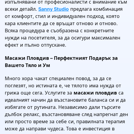
изпълнявани от професионалисти с внимание към
всеки детайл.
Sanny Studio
предлага комбинация
от комфорт, стил и индивидуален подход, която
кара клиентите да се връщат отново и отново.
Всяка процедура е съобразена с конкретните
нужди на посетителя, за да осигури максимален
ефект и пълно отпускане.
Масажи Пловдив – Перфектният Подарък за
Вашето Тяло и Ум
Много хора чакат специален повод, за да се
поглезят, но истината е, че тялото има нужда от
грижа още сега. Услугите за
масажи пловдив
са
идеалният начин да възстановите баланса си и да
избягате от рутината. Независимо дали търсите
дълбок релакс, възстановяване след напрегнат ден
или просто време за себе си, правилната терапия
може да направи чудеса. Това е инвестиция в