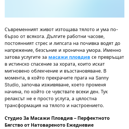
Съвременният живот изтощава тялото и ума по-
бързо от всякога. Дългите работни часове,
постоянният стрес и липсата на почивка водят до
напрежение, безсъние и хронична умора. Именно
затова услугите за
масажи пловдив
се превръщат
в истинско спасение за хората, които искат
мигновено облекчение и възстановяване. В
момента, в който прекрачите прага на Sanny
Studio, започва изживяване, което променя
начина, по който се чувствате всеки ден. Тук
релаксът не е просто услуга, а цялостна
трансформация на тялото и настроението.
Студио За Масажи Пловдив – Перфектното
Бягство от Натовареното Ежедневие