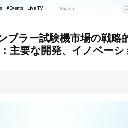
s
#Events
Live TV
5年：主要な開発、イノベー
e