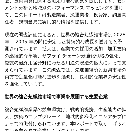
造、技術開発に関する測定可能な洞察を提供します。セグ
メント分析と地域別のパフォーマンス マッピングを通じ
て、このレポートは製造業者、流通業者、投資家、調達責
任者、規制当局に実用的な情報を提供します。
現在の調査評価によると、世界の複合短繊維市場は 2026
年～ 2035 年の間に安定した持続的な成長を遂げると予
測されています。拡大は、産業での採用の増加、加工技術
の継続的な革新、サプライ チェーン最適化戦略の強化、
複数の最終用途分野にわたる用途の浸透の拡大によって支
えられています。この調査では、先進国経済と新興市場の
両方で定量化可能な進歩を強調し、長期的な業界の安定性
を強化しています。
世界の複合短繊維市場で事業を展開する主要企業
複合短繊維業界の競争環境は、戦略的提携、生産能力の拡
大、技術のアップグレード、地域的多様化イニシアチブに
よって特徴付けられています。本レポートで取り上げられ
ている主な参加企業は以下のとおりです。