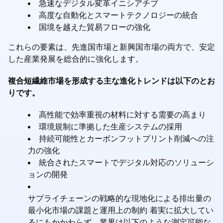
急速なデジタル変革イニシアチブ
高度な自動化とスマートテクノロジーの統合
国境を越えた貿易フローの強化
これらの要素は、先進国市場と新興国市場の両方で、安定
した産業発展を総合的に強化します。
複合短繊維市場を形成する主な進化トレンドは以下のとお
りです。
高性能で効率重視の材料に対する需要の高まり
環境規制に準拠した生産システムの採用
持続可能性とカーボンフットプリント削減への注
力の強化
統合されたスマートでデジタル対応のソリューシ
ョンの開発
サプライチェーンの戦略的な現地化による排出量の
最小化市場の課題と運用上の制約 着実に拡大してい
るにもかかわらず、業界は以下のような測定可能な