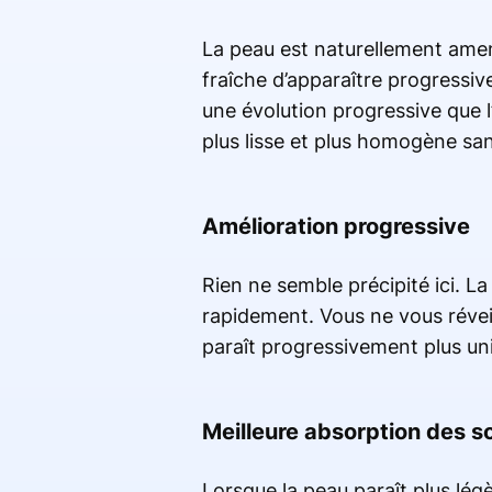
La peau est naturellement amen
fraîche d’apparaître progressi
une évolution progressive que l’
plus lisse et plus homogène san
Amélioration progressive
Rien ne semble précipité ici. L
rapidement. Vous ne vous réveil
paraît progressivement plus un
Meilleure absorption des s
Lorsque la peau paraît plus lég