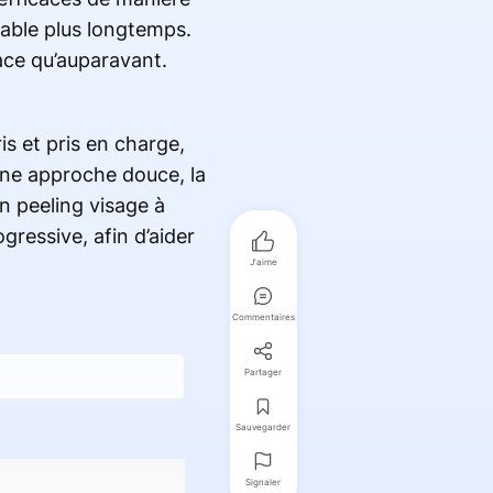
table plus longtemps.
ace qu’auparavant.
s et pris en charge,
 une approche douce, la
n peeling visage à
ressive, afin d’aider
J'aime
Commentaires
Partager
Sauvegarder
Signaler