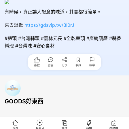
有時候，真正讓人想念的味道，其實都很簡單。
來去逛逛
https://gdsvip.tw/3l0rJ
#蒜頭 #台灣蒜頭 #雲林元長 #全乾蒜頭 #產銷履歷 #蒜香
料理 #台灣味 #安心食材
喜歡
留言
分享
收藏
檢舉
GOODS好東西
首頁
創建
話題
短影片
媒體庫