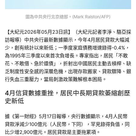
圖為中共央行北京總部。(Mark Ralston/AFP)
【大紀元2026年05月23日訊】（大紀元記者李淨、駱亞採
訪報導）中共央行最新數據顯示，今年4月居民貸款大幅減
少，創有統計以來新低；一季度家庭債務增速錄得-0.4%，
為1995年三季度以來首次負增長。專家指出，居民「不敢
花、不敢借、急於還債」，折射出中國居民主動去槓桿、缺
乏制度性安全感的深層危機，出現存款搬家、貸款驟降、銀
行失血三重壓力，當局刺激政策難解根本困局。
4月信貸數據重挫，居民中長期貸款萎縮創歷
史新低
據《第一財經》5月17日報導，央行數據顯示，4月人民幣
貸款淨減少100億元（人民幣，下同），罕見錄得負值，同
比少增2,900億元。居民貸款是主要拖累項。