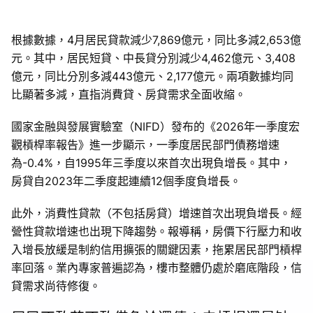
根據數據，4月居民貸款減少7,869億元，同比多減2,653億
元。其中，居民短貸、中長貸分別減少4,462億元、3,408
億元，同比分別多減443億元、2,177億元。兩項數據均同
比顯著多減，直指消費貸、房貸需求全面收縮。
國家金融與發展實驗室（NIFD）發布的《2026年一季度宏
觀槓桿率報告》進一步顯示，一季度居民部門債務增速
為-0.4%，自1995年三季度以來首次出現負增長。其中，
房貸自2023年二季度起連續12個季度負增長。
此外，消費性貸款（不包括房貸）增速首次出現負增長。經
營性貸款增速也出現下降趨勢。報導稱，房價下行壓力和收
入增長放緩是制約信用擴張的關鍵因素，拖累居民部門槓桿
率回落。業內專家普遍認為，樓市整體仍處於磨底階段，信
貸需求尚待修復。