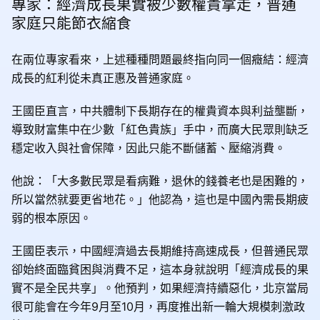
專家：經濟成長果實被少數權貴拿走，普通
家庭只能節衣縮食
在兩位專家看來，上述種種問題最終指向同一個癥結：經濟
成長的紅利從未真正惠及普通家庭。
王國臣直言，中共體制下長期存在的權貴資本與利益壟斷，
導致財富集中在少數「紅色貴族」手中，而廣大民眾則缺乏
穩定收入與社會保障，因此只能不斷儲蓄、壓縮消費。
他說：「大多數民眾是看病難，退休的錢養老也是困難的，
所以當然就要更省地花。」他認為，這也是中國內需長期疲
弱的根本原因。
王國臣表示，中國經濟過去長期維持高速成長，但普通民眾
卻始終面臨貧困與消費不足，這本身就說明「經濟成長的果
實不是全民共享」。他預判，如果經濟持續惡化，北京當局
很可能會在今年9月至10月，再度推出新一輪大規模刺激政