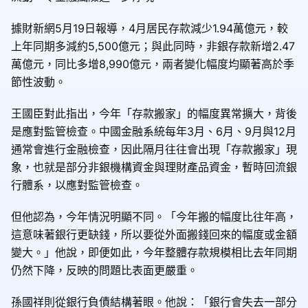
據財新網5月19日報導，4月居民存款減少1.94萬億元，較
上年同期多減約5,500億元；與此同時，非銀存款新增2.47
萬億元，同比多增8,990億元，兩者變化幅度均顯著高於季
節性波動。
王國臣對此指出，今年「存款搬家」的幅度異常擴大，背後
是應對監管檢查。中國金融系統每年3月、6月、9月與12月
通常會進行金融檢查，因此隔月往往會出現「存款搬家」現
象，也就是部分非銀機構資金與理財產品資金，暫時回流銀
行體系，以應對監管檢查。
但他認為，今年情況明顯不同。「今年搬的幅度比往年高，
這意味著銀行更缺錢，所以要從外面搬錢回來的幅度或金額
變大。」他說，即便如此，今年整體存款規模相比去年同期
仍然下降，反映的問題比表面更嚴重。
孫國祥則從銀行負債結構著眼。他說：「銀行會失去一部分