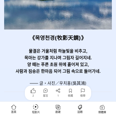
《목영천경(牧影天鏡)》
물결은 거울처럼 하늘빛을 비추고,
목마는 강가를 지나며 그림자 길어지네.
양 떼는 푸른 초원 위에 흩어져 있고,
사람과 짐승은 한마음 되어 그림 속으로 들어가네.
—— 글・사진／우치홍(吳其鴻)
편집 화성(和聲)
2
留言
1
收藏
檢舉
《목영천경(牧影天鏡)》
首頁
創建
話題
短影片
媒體庫