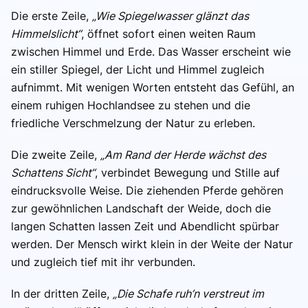
Die erste Zeile,
„Wie Spiegelwasser glänzt das
Himmelslicht“
, öffnet sofort einen weiten Raum
zwischen Himmel und Erde. Das Wasser erscheint wie
ein stiller Spiegel, der Licht und Himmel zugleich
aufnimmt. Mit wenigen Worten entsteht das Gefühl, an
einem ruhigen Hochlandsee zu stehen und die
friedliche Verschmelzung der Natur zu erleben.
Die zweite Zeile,
„Am Rand der Herde wächst des
Schattens Sicht“
, verbindet Bewegung und Stille auf
eindrucksvolle Weise. Die ziehenden Pferde gehören
zur gewöhnlichen Landschaft der Weide, doch die
langen Schatten lassen Zeit und Abendlicht spürbar
werden. Der Mensch wirkt klein in der Weite der Natur
und zugleich tief mit ihr verbunden.
In der dritten Zeile,
„Die Schafe ruh’n verstreut im