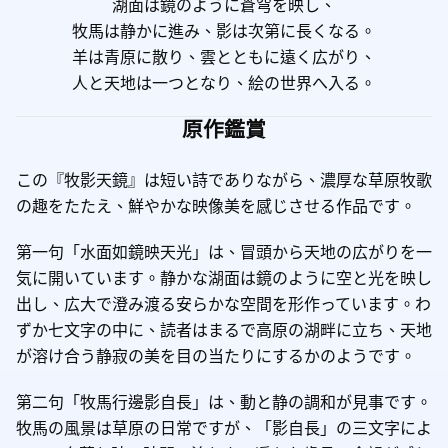
湖面は鏡のように蒼穹を映し、
牧馬は静かに進み、影は次第に長くなる。
羊は青原に散り、雲とともに遠く広がり、
人と天地は一つとなり、絵の世界へ入る。
原作鑑賞
この『牧影天鏡』は短い詩でありながら、濃厚な草原牧歌
の趣をたたえ、鮮やかな映像美を感じさせる作品です。
第一句「水面如鏡映天光」は、冒頭から天地の広がりを一
気に開いています。静かな湖面は鏡のように空と光を映し
出し、広大で澄み渡る安らかな空間を形作っています。わ
ずか七文字の中に、読者はまるで高原の湖畔に立ち、天地
が溶け合う静寂の美を目の当たりにするかのようです。
第二句「牧馬行邊影自長」は、動と静の調和が見事です。
牧馬の風景は草原の日常ですが、「影自長」の三文字によ