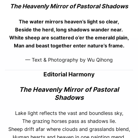
The Heavenly Mirror of Pastoral Shadows
The water mirrors heaven’s light so clear,
Beside the herd, long shadows wander near.
White sheep are scattered o’er the emerald plain,
Man and beast together enter nature’s frame.
— Text & Photography by Wu Qihong
Editorial Harmony
The Heavenly Mirror of Pastoral
Shadows
Lake light reflects the vast and boundless sky,
The grazing horses pass as shadows lie.
Sheep drift afar where clouds and grasslands blend,
Human hearts and heaven in one painting mend.