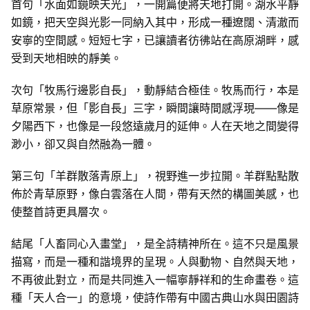
首句「水面如鏡映天光」，一開篇便將天地打開。湖水平靜
如鏡，把天空與光影一同納入其中，形成一種遼闊、清澈而
安寧的空間感。短短七字，已讓讀者彷彿站在高原湖畔，感
受到天地相映的靜美。
次句「牧馬行邊影自長」，動靜結合極佳。牧馬而行，本是
草原常景，但「影自長」三字，瞬間讓時間感浮現——像是
夕陽西下，也像是一段悠遠歲月的延伸。人在天地之間變得
渺小，卻又與自然融為一體。
第三句「羊群散落青原上」，視野進一步拉開。羊群點點散
佈於青草原野，像白雲落在人間，帶有天然的構圖美感，也
使整首詩更具層次。
結尾「人畜同心入畫堂」，是全詩精神所在。這不只是風景
描寫，而是一種和諧境界的呈現。人與動物、自然與天地，
不再彼此對立，而是共同進入一幅寧靜祥和的生命畫卷。這
種「天人合一」的意境，使詩作帶有中國古典山水與田園詩