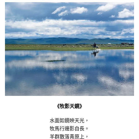
《牧影天鏡》
水面如鏡映天光，
牧馬行邊影自長。
羊群散落青原上，