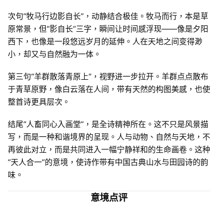
次句“牧马行边影自长”，动静结合极佳。牧马而行，本是草
原常景，但“影自长”三字，瞬间让时间感浮现——像是夕阳
西下，也像是一段悠远岁月的延伸。人在天地之间变得渺
小，却又与自然融为一体。
第三句“羊群散落青原上”，视野进一步拉开。羊群点点散布
于青草原野，像白云落在人间，带有天然的构图美感，也使
整首诗更具层次。
结尾“人畜同心入画堂”，是全诗精神所在。这不只是风景描
写，而是一种和谐境界的呈现。人与动物、自然与天地，不
再彼此对立，而是共同进入一幅宁静祥和的生命画卷。这种
“天人合一”的意境，使诗作带有中国古典山水与田园诗的韵
味。
意境点评