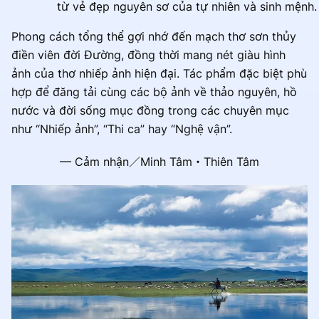
từ vẻ đẹp nguyên sơ của tự nhiên và sinh mệnh.
Phong cách tổng thể gợi nhớ đến mạch thơ sơn thủy
điền viên đời Đường, đồng thời mang nét giàu hình
ảnh của thơ nhiếp ảnh hiện đại. Tác phẩm đặc biệt phù
hợp để đăng tải cùng các bộ ảnh về thảo nguyên, hồ
nước và đời sống mục đồng trong các chuyên mục
như “Nhiếp ảnh”, “Thi ca” hay “Nghệ vận”.
— Cảm nhận／Minh Tâm・Thiên Tâm