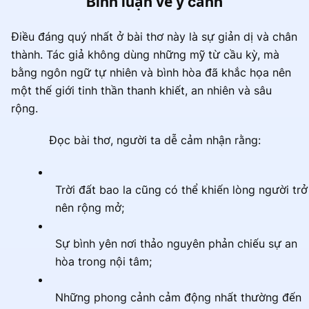
Bình luận về ý cảnh
Điều đáng quý nhất ở bài thơ này là sự giản dị và chân
thành. Tác giả không dùng những mỹ từ cầu kỳ, mà
bằng ngôn ngữ tự nhiên và bình hòa đã khắc họa nên
một thế giới tinh thần thanh khiết, an nhiên và sâu
rộng.
Đọc bài thơ, người ta dễ cảm nhận rằng:
Trời đất bao la cũng có thể khiến lòng người trở
nên rộng mở;
Sự bình yên nơi thảo nguyên phản chiếu sự an
hòa trong nội tâm;
Những phong cảnh cảm động nhất thường đến