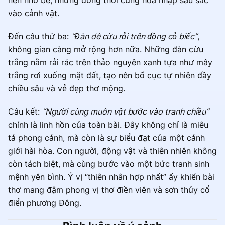
nên nhỏ bé, nhưng đồng thời cũng hòa nhập sâu sắc
vào cảnh vật.
Đến câu thứ ba:
“Đàn dê cừu rải trên đồng cỏ biếc”
,
không gian càng mở rộng hơn nữa. Những đàn cừu
trắng nằm rải rác trên thảo nguyên xanh tựa như mây
trắng rơi xuống mặt đất, tạo nên bố cục tự nhiên đầy
chiều sâu và vẻ đẹp thơ mộng.
Câu kết:
“Người cùng muôn vật bước vào tranh chiều”
chính là linh hồn của toàn bài. Đây không chỉ là miêu
tả phong cảnh, mà còn là sự biểu đạt của một cảnh
giới hài hòa. Con người, động vật và thiên nhiên không
còn tách biệt, mà cùng bước vào một bức tranh sinh
mệnh yên bình. Ý vị “thiên nhân hợp nhất” ấy khiến bài
thơ mang đậm phong vị thơ điền viên và sơn thủy cổ
điển phương Đông.