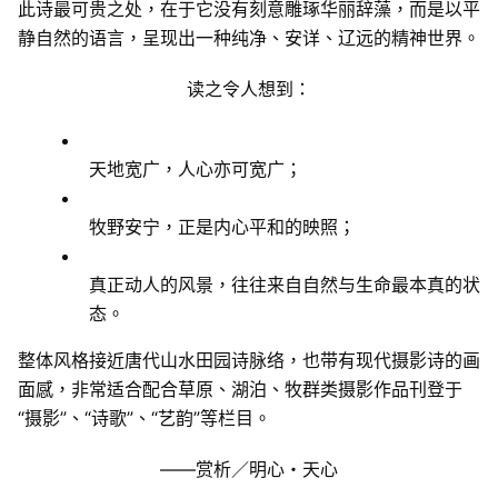
此诗最可贵之处，在于它没有刻意雕琢华丽辞藻，而是以平
静自然的语言，呈现出一种纯净、安详、辽远的精神世界。
读之令人想到：
天地宽广，人心亦可宽广；
牧野安宁，正是内心平和的映照；
真正动人的风景，往往来自自然与生命最本真的状
态。
整体风格接近唐代山水田园诗脉络，也带有现代摄影诗的画
面感，非常适合配合草原、湖泊、牧群类摄影作品刊登于
“摄影”、“诗歌”、“艺韵”等栏目。
——赏析／明心・天心