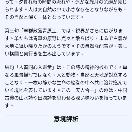
って、夕暮れ時の時間の流れや、遥かな歳月の余韻が感じ
られます。人は大自然の中で小さな存在となりながらも、
その自然と深く一体となっています。
第三句「羊群散落青原上」では、視界がさらに広がりま
す。羊たちは青草の原野に点々と散らばり、まるで白雲が
大地に舞い降りたかのようです。その自然な配置が、美し
い構図と奥行きを生み出しています。
結句「人畜同心入畫堂」は、この詩の精神的核心です。単
なる風景描写ではなく、人と動物、自然と天地が対立する
ことなく、一枚の静かな生命の絵巻の中へ共に溶け込んで
いく境地を表しています。この「天人合一」の趣は、中国
古典の山水詩や田園詩を思わせる深い味わいを持っていま
す。
意境評析