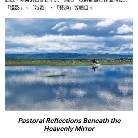
「攝影」、「詩歌」、「藝韻」等欄目。
Pastoral Reflections Beneath the
Heavenly Mirror