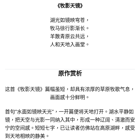
《牧影天镜》
湖光如镜映穹苍，
牧马徐行影渐长。
羊散青原云共远，
人和天地入画堂。
原作赏析
这首《牧影天镜》篇幅虽短，却具有浓厚的草原牧歌气息，
画面感十分鲜明。
首句“水面如镜映天光”，一开篇便将天地打开。湖水平静如
镜，把天空与光影一同纳入其中，形成一种辽阔、清澈而安
宁的空间感。短短七字，已让读者仿佛站在高原湖畔，感受
到天地相映的静美。