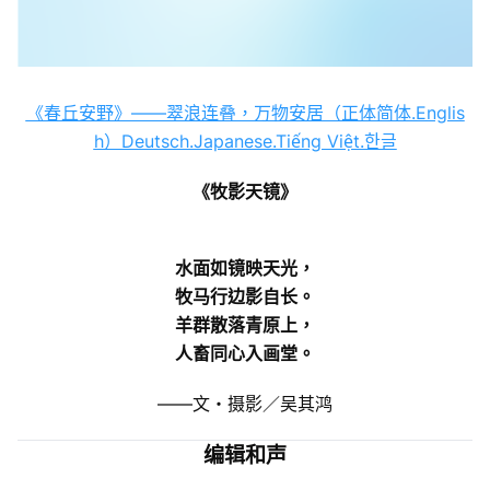
《春丘安野》——翠浪连叠，万物安居（正体简体.Englis
h）Deutsch.Japanese.Tiếng Việt.한글
《牧影天镜》
水面如镜映天光，
牧马行边影自长。
羊群散落青原上，
人畜同心入画堂。
——文・摄影／吴其鸿
编辑和声