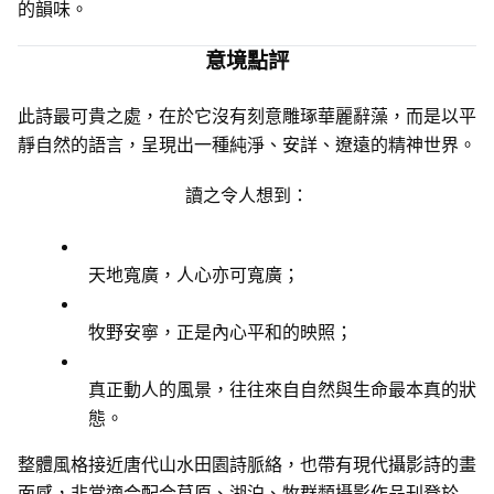
的韻味。
意境點評
此詩最可貴之處，在於它沒有刻意雕琢華麗辭藻，而是以平
靜自然的語言，呈現出一種純淨、安詳、遼遠的精神世界。
讀之令人想到：
天地寬廣，人心亦可寬廣；
牧野安寧，正是內心平和的映照；
真正動人的風景，往往來自自然與生命最本真的狀
態。
整體風格接近唐代山水田園詩脈絡，也帶有現代攝影詩的畫
面感，非常適合配合草原、湖泊、牧群類攝影作品刊登於