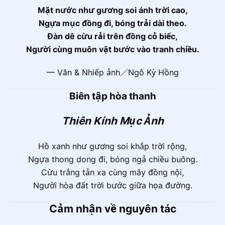
Mặt nước như gương soi ánh trời cao,
Ngựa mục đồng đi, bóng trải dài theo.
Đàn dê cừu rải trên đồng cỏ biếc,
Người cùng muôn vật bước vào tranh chiều.
— Văn & Nhiếp ảnh／Ngô Kỳ Hồng
Biên tập hòa thanh
Thiên Kính Mục Ảnh
Hồ xanh như gương soi khắp trời rộng,
Ngựa thong dong đi, bóng ngả chiều buông.
Cừu trắng tản xa cùng mây đồng nội,
Người hòa đất trời bước giữa họa đường.
Cảm nhận về nguyên tác