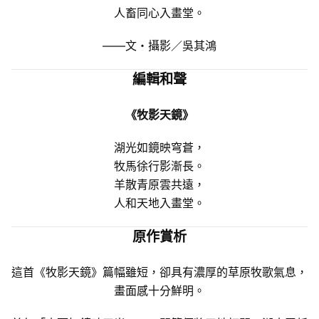
人畜同心入畫堂。
——文・攝影／吳其鴻
編輯和聲
《牧影天鏡》
湖光如鏡映穹蒼，
牧馬徐行影漸長。
羊散青原雲共遠，
人和天地入畫堂。
原作賞析
這首《牧影天鏡》篇幅雖短，卻具有濃厚的草原牧歌氣息，
畫面感十分鮮明。