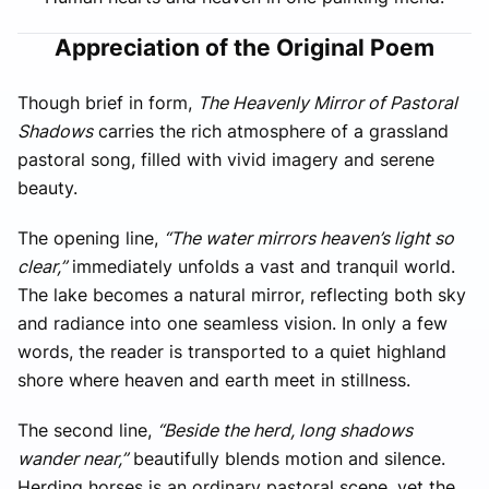
Appreciation of the Original Poem
Though brief in form,
The Heavenly Mirror of Pastoral
Shadows
carries the rich atmosphere of a grassland
pastoral song, filled with vivid imagery and serene
beauty.
The opening line,
“The water mirrors heaven’s light so
clear,”
immediately unfolds a vast and tranquil world.
The lake becomes a natural mirror, reflecting both sky
and radiance into one seamless vision. In only a few
words, the reader is transported to a quiet highland
shore where heaven and earth meet in stillness.
The second line,
“Beside the herd, long shadows
wander near,”
beautifully blends motion and silence.
Herding horses is an ordinary pastoral scene, yet the