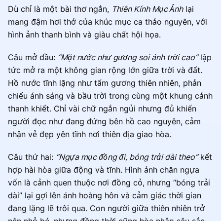
Dù chỉ là một bài thơ ngắn,
Thiên Kính Mục Ảnh
lại
mang đậm hơi thở của khúc mục ca thảo nguyên, với
hình ảnh thanh bình và giàu chất hội họa.
Câu mở đầu:
“Mặt nước như gương soi ánh trời cao”
lập
tức mở ra một không gian rộng lớn giữa trời và đất.
Hồ nước tĩnh lặng như tấm gương thiên nhiên, phản
chiếu ánh sáng và bầu trời trong cùng một khung cảnh
thanh khiết. Chỉ vài chữ ngắn ngủi nhưng đủ khiến
người đọc như đang đứng bên hồ cao nguyên, cảm
nhận vẻ đẹp yên tĩnh nơi thiên địa giao hòa.
Câu thứ hai:
“Ngựa mục đồng đi, bóng trải dài theo”
kết
hợp hài hòa giữa động và tĩnh. Hình ảnh chăn ngựa
vốn là cảnh quen thuộc nơi đồng cỏ, nhưng “bóng trải
dài” lại gợi lên ánh hoàng hôn và cảm giác thời gian
đang lặng lẽ trôi qua. Con người giữa thiên nhiên trở