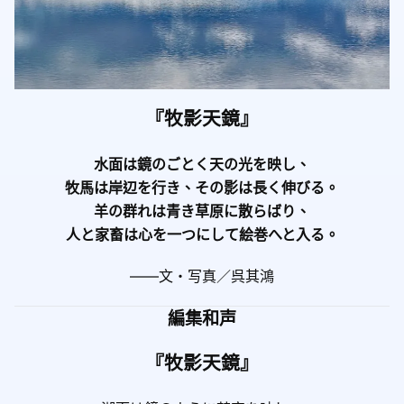
『牧影天鏡』
水面は鏡のごとく天の光を映し、
牧馬は岸辺を行き、その影は長く伸びる。
羊の群れは青き草原に散らばり、
人と家畜は心を一つにして絵巻へと入る。
——文・写真／呉其鴻
編集和声
『牧影天鏡』