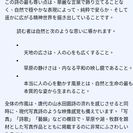
この詩の最も尊い点は、華麗な言葉で飾り立てることな
く、自然で穏やかな表現によって、純粋で安らか、そして
遥かに広がる精神世界を描き出していることです。
読む者は自然と次のような思いに導かれます。
天地の広さは、人の心をも広くすること。
草原の静けさは、内なる平和の映し鏡であること。
本当に人の心を動かす風景とは、自然と生命の最も
本質的な姿から生まれること。
全体の作風は、唐代の山水田園詩の流れを感じさせると同
時に、現代写真詩のような映像感覚も備えています。「写
真」「詩歌」「藝韻」などの欄目で、草原や湖、牧群を題
材とした写真作品とともに掲載するのに非常にふさわしい