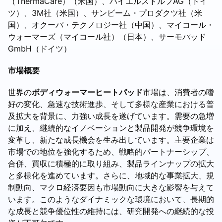
（ThermaCare）（米国）、バイエルスドルフAG（ドイ
ツ）、3M社（米国）、サンビーム・プロダクツ社（米
国）、オクーパ・テクノロジー社（中国）、マイコール・
ウォーマーズ（マイコール社）（日本）、サーモパッド
GmbH（ドイツ）
市場概要
世界の
ボディウォーマーヒートパッド
市場は、消費者の嗜
好の変化、急速な技術進歩、そして多様な産業における普
及拡大を背景に、力強い成長を遂げています。需要の急増
に加え、継続的なイノベーションと製品開発が競争環境を
変革し、新たな成長機会を生み出しています。主要企業は
市場での地位を強化するため、戦略的パートナーシップ、
合併、買収に積極的に取り組み、製品ラインナップの拡大
と多様化を進めています。さらに、地域的な事業拡大、規
制動向、マクロ経済要因も市場動向に大きな影響を与えて
います。このようなダイナミックな環境において、長期的
な成長と競争優位性の維持には、研究開発への継続的な投