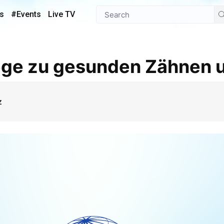
s
#Events
Live TV
Wege zu gesunden Zähnen u
z