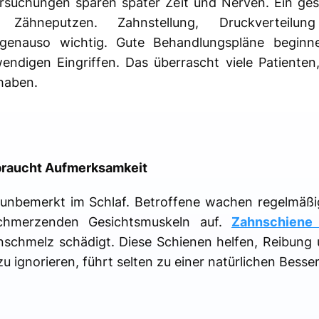
rsuchungen sparen später Zeit und Nerven. Ein ge
Zähneputzen. Zahnstellung, Druckverteilun
 genauso wichtig. Gute Behandlungspläne beginn
ndigen Eingriffen. Das überrascht viele Patienten,
haben.
braucht Aufmerksamkeit
 unbemerkt im Schlaf. Betroffene wachen regelmäß
chmerzenden Gesichtsmuskeln auf.
Zahnschiene 
schmelz schädigt. Diese Schienen helfen, Reibung 
 ignorieren, führt selten zu einer natürlichen Besse