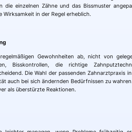
an die einzelnen Zähne und das Bissmuster angepas
 Wirksamkeit in der Regel erheblich.
ung
gelmäßigen Gewohnheiten ab, nicht von gelegen
gen, Bisskontrollen, die richtige Zahnputztech
heidend. Die Wahl der passenden Zahnarztpraxis in 
ität auch bei sich ändernden Bedürfnissen zu wahren
ver als überstürzte Reaktionen.
ch leichter managen, wenn Probleme frühzeitig e