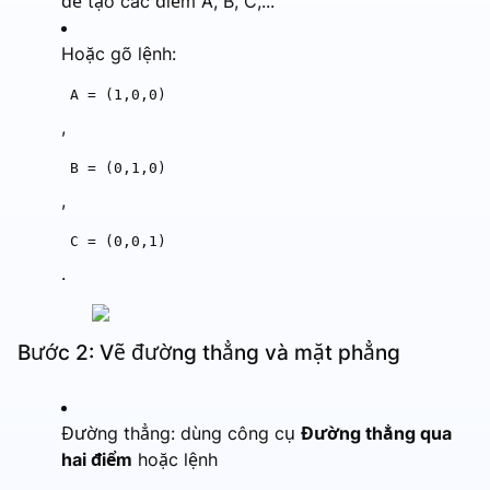
để tạo các điểm A, B, C,...
Hoặc gõ lệnh:
A = (1,0,0)
,
B = (0,1,0)
,
C = (0,0,1)
.
Bước 2: Vẽ đường thẳng và mặt phẳng
Đường thẳng: dùng công cụ
Đường thẳng qua
hai điểm
hoặc lệnh