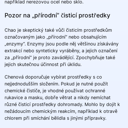
například nerezovou ocel nebo sklo.
Pozor na „přírodní“ čisticí prostředky
Chao je skeptický také vůči čisticím prostředkům
označovaným jako „přírodní“ nebo obsahujícím
„enzymy“. Enzymy jsou podle něj většinou získávány
extrakcí nebo synteticky vyráběny, a jejich označení
za „přírodní“ je proto zavádějící. Zpochybňuje také
jejich skutečnou účinnost při úklidu.
Chenová doporučuje vybírat prostředky s co
nejjednodušším složením. Pokud je nutné použít
chemické čističe, je vhodné používat ochranné
rukavice a masku, dobře větrat a nikdy nemíchat
různé čisticí prostředky dohromady. Mohlo by dojít k
nežádoucím chemickým reakcím, například k otravě
chlorem při smíchání bělidla s jinými přípravky.