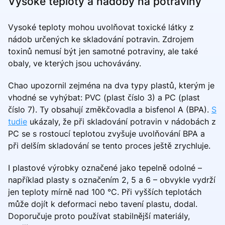
Vysoké teploty a nádoby na potraviny
Vysoké teploty mohou uvolňovat toxické látky z
nádob určených ke skladování potravin. Zdrojem
toxinů nemusí být jen samotné potraviny, ale také
obaly, ve kterých jsou uchovávány.
Chao upozornil zejména na dva typy plastů, kterým je
vhodné se vyhýbat: PVC (plast číslo 3) a PC (plast
číslo 7). Ty obsahují změkčovadla a bisfenol A (BPA).
S
tudie
ukázaly, že při skladování potravin v nádobách z
PC se s rostoucí teplotou zvyšuje uvolňování BPA a
při delším skladování se tento proces ještě zrychluje.
I plastové výrobky označené jako tepelně odolné –
například plasty s označením 2, 5 a 6 – obvykle vydrží
jen teploty mírně nad 100 °C. Při vyšších teplotách
může dojít k deformaci nebo tavení plastu, dodal.
Doporučuje proto používat stabilnější materiály,