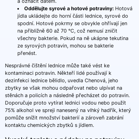
a označit datem.
Oddělujte syrové a hotové potraviny:
Hotová
jídla ukládejte do horní části lednice, syrové do
spodní. Hotové pokrmy se obvykle ohřívají jen
na přibližně 60 až 70 °C, což nemusí zničit
všechny bakterie. Pokud na ně ukápne tekutina
ze syrových potravin, mohou se bakterie
přenést.
Nesprávné čištění lednice může také vést ke
kontaminaci potravin. Někteří lidé používají k
dezinfekci lednice bělidlo, uvedla Chenová, jeho
zbytky se však mohou odpařovat nebo ulpívat na
stěnách a policích a následně přecházet do potravin.
Doporučuje proto vytírat lednici vodou nebo použít
75% alkohol ve spreji nanesený na vlhký hadřík, který
pomůže snížit množství bakterií a zároveň zabrání
kontaktu chemických zbytků s jídlem.