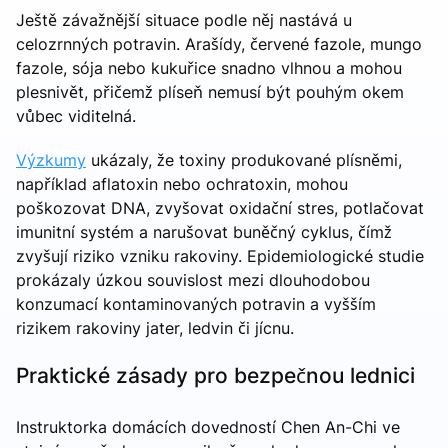
Ještě závažnější situace podle něj nastává u
celozrnných potravin. Arašídy, červené fazole, mungo
fazole, sója nebo kukuřice snadno vlhnou a mohou
plesnivět, přičemž plíseň nemusí být pouhým okem
vůbec viditelná.
Výzkumy
ukázaly, že toxiny produkované plísněmi,
například aflatoxin nebo ochratoxin, mohou
poškozovat DNA, zvyšovat oxidační stres, potlačovat
imunitní systém a narušovat buněčný cyklus, čímž
zvyšují riziko vzniku rakoviny. Epidemiologické studie
prokázaly úzkou souvislost mezi dlouhodobou
konzumací kontaminovaných potravin a vyšším
rizikem rakoviny jater, ledvin či jícnu.
Praktické zásady pro bezpečnou lednici
Instruktorka domácích dovedností Chen An-Chi ve