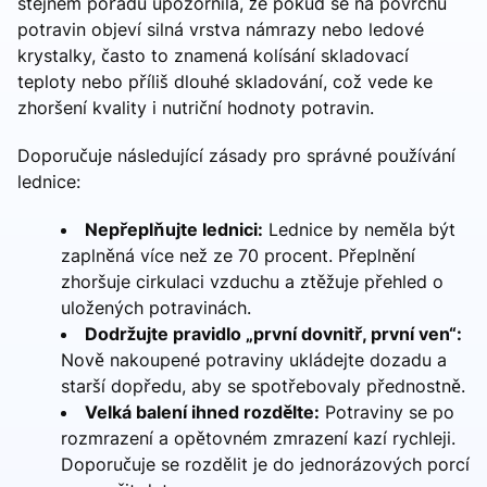
stejném pořadu upozornila, že pokud se na povrchu
potravin objeví silná vrstva námrazy nebo ledové
krystalky, často to znamená kolísání skladovací
teploty nebo příliš dlouhé skladování, což vede ke
zhoršení kvality i nutriční hodnoty potravin.
Doporučuje následující zásady pro správné používání
lednice:
Nepřeplňujte lednici:
Lednice by neměla být
zaplněná více než ze 70 procent. Přeplnění
zhoršuje cirkulaci vzduchu a ztěžuje přehled o
uložených potravinách.
Dodržujte pravidlo „první dovnitř, první ven“:
Nově nakoupené potraviny ukládejte dozadu a
starší dopředu, aby se spotřebovaly přednostně.
Velká balení ihned rozdělte:
Potraviny se po
rozmrazení a opětovném zmrazení kazí rychleji.
Doporučuje se rozdělit je do jednorázových porcí