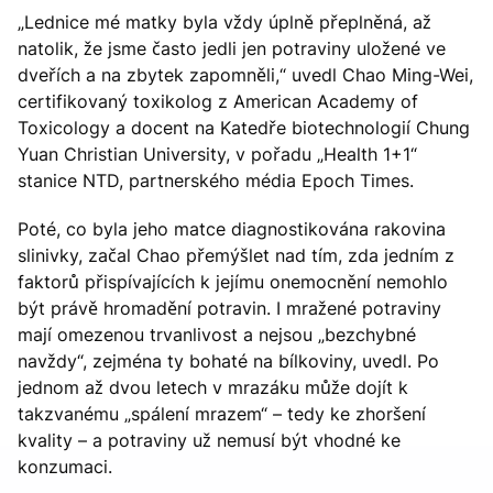
„Lednice mé matky byla vždy úplně přeplněná, až
natolik, že jsme často jedli jen potraviny uložené ve
dveřích a na zbytek zapomněli,“ uvedl Chao Ming-Wei,
certifikovaný toxikolog z American Academy of
Toxicology a docent na Katedře biotechnologií Chung
Yuan Christian University, v pořadu „Health 1+1“
stanice NTD, partnerského média Epoch Times.
Poté, co byla jeho matce diagnostikována rakovina
slinivky, začal Chao přemýšlet nad tím, zda jedním z
faktorů přispívajících k jejímu onemocnění nemohlo
být právě hromadění potravin. I mražené potraviny
mají omezenou trvanlivost a nejsou „bezchybné
navždy“, zejména ty bohaté na bílkoviny, uvedl. Po
jednom až dvou letech v mrazáku může dojít k
takzvanému „spálení mrazem“ – tedy ke zhoršení
kvality – a potraviny už nemusí být vhodné ke
konzumaci.