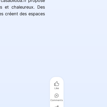
, casabiloba.fr propose
es et chaleureux. Des
ses créent des espaces
Like
Comments