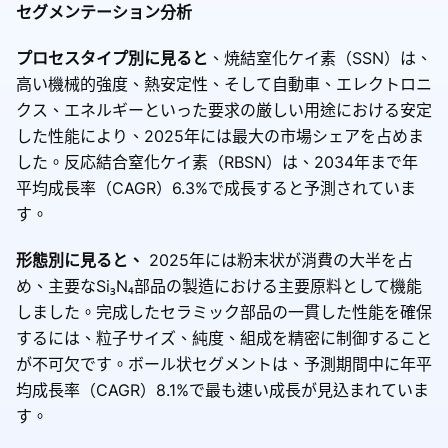
セグメンテーション分析
プロセスタイプ別に見ると
、焼結窒化ケイ素（SSN）は、
高い機械的強度、熱安定性、そして自動車、エレクトロニ
クス、エネルギーといった要求の厳しい用途における安定
した性能により、2025年には最大の市場シェアを占めま
した。反応結合窒化ケイ素（RBSN）は、2034年まで年
平均成長率（CAGR）6.3%で成長すると予測されていま
す。
形態別に見ると、
2025年には粉末状が消費の大半を占
め、主要なSi₃N₄部品の製造における主要原料として機能
しました。完成したセラミック部品の一貫した性能を確保
するには、粒子サイズ、純度、組成を精密に制御すること
が不可欠です。ボール状セグメントは、予測期間中に年平
均成長率（CAGR）8.1%で最も速い成長が見込まれていま
す。