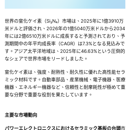
世界の窒化ケイ素（Si₃N₄）市場は、2025年に1億3910万
米ドルと評価され、2026年の1億5040万米ドルから2034
年には2億6510万米ドルに成長すると予測されており、予
測期間中の年平均成長率（CAGR）は7.3%となる見込みで
す。アジア太平洋地域は、2025年に46.63%という圧倒的
なシェアで世界市場をリードしました。
窒化ケイ素は、強度、耐熱性、耐久性に優れた高性能セラ
ミック材料です。自動車部品、産業機械、電子機器、医療
機器、エネルギー機器など、信頼性と耐摩耗性が極めて重
要な分野で重要な役割を果たしています。
主要な市場動向
パワーエレクトロニクスにおけるセラミック基板の台頭
市