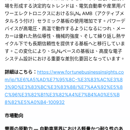
場を形成する決定的なトレンドは、電気自動車や産業用パ
ワーエレクトロニクスにおけるSi₃N₄ AMB（アクティブメ
タルろう付け）セラミック基板の使用増加です。パワーデ
バイスが高電圧・高温で動作するようになるにつれ、メー
カーは優れた熱伝導性、機械的強度、そして繰り返し熱サ
イクル下でも長期信頼性を提供する基板へと移行していま
す。この変化により、Si₃N₄ベースの基板は、高度な電子
システム設計における重要な差別化要因となっています。
詳細はこちら：
https://www.fortunebusinessinsights.co
m/jp/%E6%A5%AD%E7%95%8C-%E3%83%AC%E3%8
3%9D%E3%83%BC%E3%83%88/%E7%AA%92%E5%8
C%96%E3%82%B1%E3%82%A4%E7%B4%A0%E5%B
8%82%E5%A0%B4-100932
市場動向
需要の原動力 ― 自動車業界における軽量かつ耐久性のあ