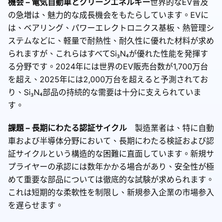
機会 – 電気自動車とクリーンエネルギー
世界的なEV普及
の急増は、魅力的な成長機会をもたらしています。EVに
は、ベアリング、パワーエレクトロニクス基板、熱管理シ
ステムなどに、軽量で耐熱性、耐久性に優れた材料が求め
られますが、これらはすべてSi₃N₄が優れた性能を発揮す
る分野です。2024年には世界のEV販売台数が1,700万台
を超え、2025年には2,000万台を超えると予測されてお
り、Si₃N₄部品の持続的な需要は十分に支えられていま
す。
課題 – 長期にわたる認証サイクル
製造業者は、特に自動
車および半導体分野において、長期にわたる検証および認
証サイクルという構造的な困難に直面しています。新規サ
プライヤーの承認には数年かかる場合があり、安全性が極
めて重要な部品については徹底的な試験が求められます。
これは短期的な柔軟性を制限し、新規参入企業の市場参入
を遅らせます。