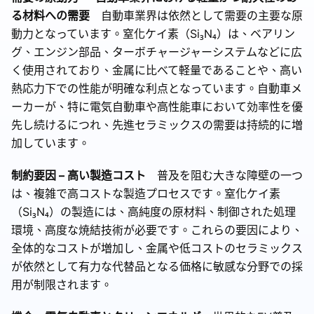
る材料への需要
自動車業界は依然として需要の主要な原
動力となっています。窒化ケイ素（Si₃N₄）は、ベアリン
グ、エンジン部品、ターボチャージャーシステムなどに広
く使用されており、金属に比べて軽量であることや、高い
熱応力下での性能が明確な利点となっています。自動車メ
ーカーが、特に電気自動車や高性能車において効率性を優
先し続けるにつれ、先進セラミックスの需要は持続的に増
加しています。
制約要因 – 高い製造コスト
普及を阻む大きな障壁の一つ
は、複雑で高コストな製造プロセスです。窒化ケイ素
（Si₃N₄）の製造には、高純度の原材料、制御された処理
環境、高度な焼結技術が必要です。これらの要因により、
全体的なコストが増加し、金属や低コストのセラミックス
が依然として有力な代替品となる価格に敏感な分野での採
用が制限されます。