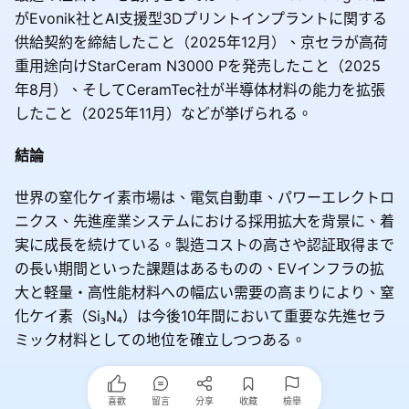
がEvonik社とAI支援型3Dプリントインプラントに関する
供給契約を締結したこと（2025年12月）、京セラが高荷
重用途向けStarCeram N3000 Pを発売したこと（2025
年8月）、そしてCeramTec社が半導体材料の能力を拡張
したこと（2025年11月）などが挙げられる。
結論
世界の窒化ケイ素市場は、電気自動車、パワーエレクトロ
ニクス、先進産業システムにおける採用拡大を背景に、着
実に成長を続けている。製造コストの高さや認証取得まで
の長い期間といった課題はあるものの、EVインフラの拡
大と軽量・高性能材料への幅広い需要の高まりにより、窒
化ケイ素（Si₃N₄）は今後10年間において重要な先進セラ
ミック材料としての地位を確立しつつある。
喜歡
留言
分享
收藏
檢舉