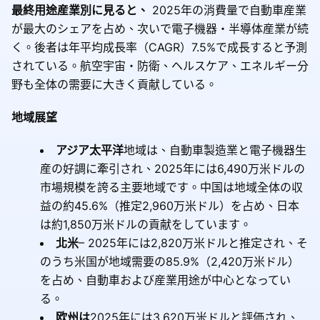
最終用途産業別に見ると、
2025年の消費量で自動車産業
が最大のシェアを占め、次いで電子機器・半導体産業が続
く。後者は年平均成長率（CAGR）7.5%で成長すると予測
されている。航空宇宙・防衛、ヘルスケア、エネルギー分
野も全体の需要に大きく貢献している。
地域展望
アジア太平洋
地域は、自動車製造業と電子機器生
産の好調に牽引され、2025年には6,490万米ドルの
市場規模を誇る主要地域です。中国は地域全体の収
益の約45.6%（推定2,960万米ドル）を占め、日本
は約1,850万米ドルの貢献をしています。
北米
– 2025年には2,820万米ドルと推定され、そ
のうち米国が地域需要の85.9%（2,420万米ドル）
を占め、自動車および産業用途が中心となってい
る。
欧州は
2025年には3,620万米ドルと評価され、