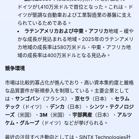
ドイツが1,410万米ドルで首位となった。これは、ド
イツが堅調な自動車および工業製造業の基盤に支え
られているためである。
ラテンアメリカおよび中東・アフリカ
地域 – 緩や
かな成長が見込まれる地域。2025年のラテンアメリ
カ地域の成長率は580万米ドル、中東・アフリカ地
域の成長率は400万米ドルとなる見込み。
競争環境
市場は比較的寡占化が進んでおり、高い資本集約度と厳格
な品質要件が新規参入を制限している。主要企業として
は、
サンゴバン
（フランス）、
京セラ
（日本）、
セラム
テック
（ドイツ）、
デンカ
（日本）、
シンツ・テクノロジ
ーズ
（米国）、
3M
（米国）、
宇部興産
（日本）、
アルツ
ケム・グループ
（ドイツ）などが挙げられる。
最近の注目すべき動向としては、SINTX Technologies社