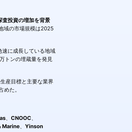
探査投資の増加を背景
域の市場規模は2025
急速に成長している地域
0万トンの埋蔵量を発見
い生産目標と主要な業界
占めた。
as
、
CNOOC
、
& Marine
、
Yinson