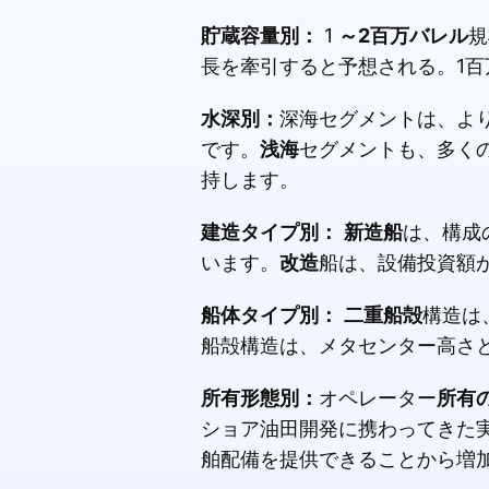
貯蔵容量別：
1
～2百万バレル
規
長を牽引すると予想される。1
水深別：
深海セグメントは、よ
です。
浅海
セグメントも、多く
持します。
建造タイプ別：
新造船
は、構成
います。
改造
船は、設備投資額
船体タイプ別：
二重船殻
構造は
船殻構造は、メタセンター高さ
所有形態別：
オペレーター
所有
ショア油田開発に携わってきた
舶配備を提供できることから増