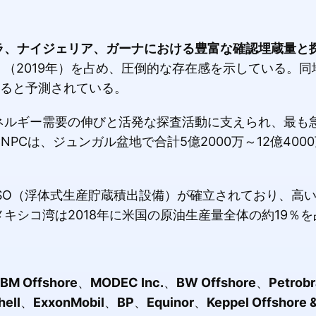
ラ、ナイジェリア、ガーナにおける豊富な確認埋蔵量と
（2019年）を占め、圧倒的な存在感を示している。同地
すると予測されている。
ネルギー需要の伸びと活発な探査活動に支えられ、最も
PCは、ジュンガル盆地で合計5億2000万～12億400
SO（浮体式生産貯蔵積出設備）が確立されており、高
キシコ湾は2018年に米国の原油生産量全体の約19％を
BM Offshore
、
MODEC Inc.
、
BW Offshore
、
Petrobr
hell
、
ExxonMobil
、
BP
、
Equinor
、
Keppel Offshore 