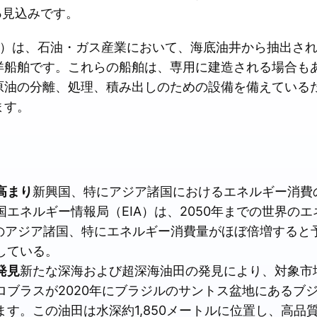
る
見込みです。
備）は、石油・ガス産業において、海底油井から抽出さ
洋船舶です。これらの船舶は、専用に建造される場合も
原油の分離、処理、積み出しのための設備を備えている
ます。
高まり
新興国、特にアジア諸国におけるエネルギー消費
エネルギー情報局（EIA）は、2050年までの世界の
盟のアジア諸国、特にエネルギー消費量がほぼ倍増すると
している。
発見
新たな深海および超深海油田の発見により、対象市
ロブラスが2020年にブラジルのサントス盆地にあるブ
す。この油田は水深約1,850メートルに位置し、高品