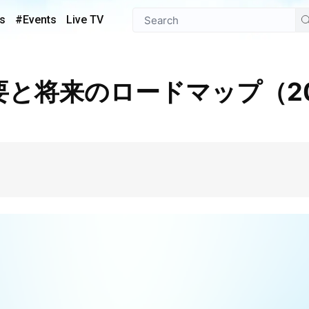
s
#Events
Live TV