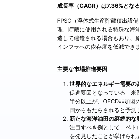
成長率（CAGR）は7.36%とな
FPSO（浮体式生産貯蔵積出設
理、貯蔵に使用される特殊な海
造して建造される場合もあり、
インフラへの依存度を低減でき
主要な市場推進要因
世界的なエネルギー需要の
促進要因となっている。米国
半分以上が、OECD非加
国からもたらされると予測
新たな海洋油田の継続的な
注目すべき例として、ペト
を発見したことが挙げられま