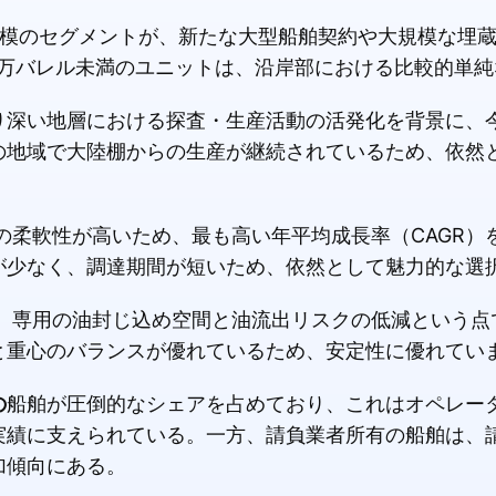
模のセグメントが、新たな大型船舶契約や大規模な埋
百万バレル未満のユニットは、沿岸部における比較的単純
り深い地層における探査・生産活動の活発化を背景に、
の地域で大陸棚からの生産が継続されているため、依然
の柔軟性が高いため、最も高い年平均成長率（CAGR）
が少なく、調達期間が短いため、依然として魅力的な選
、専用の油封じ込め空間と油流出リスクの低減という点
と重心のバランスが優れているため、安定性に優れてい
の
船舶が圧倒的なシェアを占めており、これはオペレー
実績に支えられている。一方、請負業者所有の船舶は、
加傾向にある。