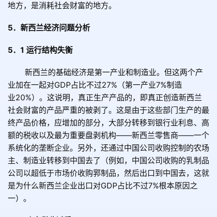
地方，是消耗社会财富的地方。
5
．新西兰经济问题分析
5
．
1
运行结构失衡
新西兰的基础经济是第一产业和制造业。但这两个产
业加在一起对
GDP
占比不过
27%
（第一产业
7%
制造
业
20%
）。这说明，真正生产产品的，即真正创造新西兰
社会财富的产品严重的被剥了。这是由于这些部门生产的最
终产品价格，应增加的部分，大部分转移到银行业利息、高
额的税收以及最为重要盘剥机构——新西兰零售商——一个
系统化的垄断企业。另外，还通过中国公司收购控制的农场
主、制造业转移到中国去了（例如，中国公司收购的乳制品
公司以超低于市场价收购郛制品，然后出口到中国去，这就
是为什么新西兰企业出口对
GDP
占比不过
7%
根本原因之
一）。