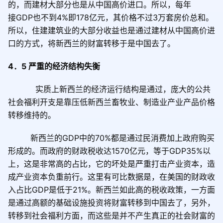
的，而建材大部分也是从中国高价进口。所以，每年
接
GDP
也不到
4%
即
178
亿元，其价格不过
3
万套房价总和。
所以，住建建筑业的大部分收益也是通过建材从中国高价进
口的方式，将新西兰的财富转移于是中国去了。
4
．
5
严重的经济结构失衡
实质上新西兰的经济运行结构是通过，庞大的公共
社会福利开支是靠压低新西兰畜牧业、制造业产业产品价格
转移维持的。
新西兰的
GDP
中的
70%
都是通过民消费加上政府购买
形成的。而政府的财政税收达
1570
亿元，等于
GDP35%
以
上，这是非常高的占比，它的坏处是严重打击产业资本，造
成产业资本负重前行。这里有可比数据是，在美国的财政收
入占比
GDP
是低于
21%
。新西兰如此高的税收政策，一方面
是通过高额的基础设施投资将财富转移到中国去了，另外，
转移到社会福利方面，而这些是并不产生真正的社会财富的