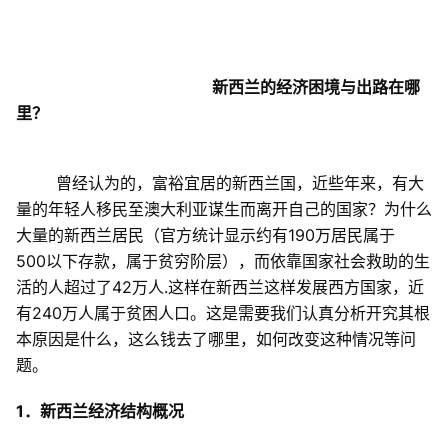
新西兰的经济困境与出路在哪
里？
曾经认为的，富裕宜居的新西兰国，近些年来，有大
量的年轻人移民至澳大利亚谋生而离开自己的国家？为什么
大量的新西兰居民（官方统计显示约有
190
万居民属于
500
以下存款，属于贫穷阶层），而依靠国家社会救助的生
活的人超过了
42
万人
.
这样在新西兰这样发展西方国家，近
有
240
万人属于贫困人口。这是需要我们认真分析开究其根
本原因是什么，这么钱去了哪里，如何改变这种情况等问
题。
1
．新西兰经济结构概况