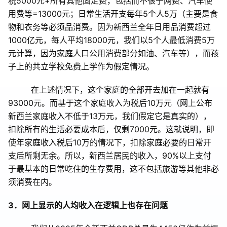
税
5000
元
+
所有其他固定费，包括而不很于网费、汽车使
用费等
=13000
元；日常生活开支每年
5
个人
5
万（主要是食
物和衣务等必须品消费。因为新西兰全年日用品消费超过
1000
亿元，每人平均
18000
元，我们以
5
个人最低消费
5
万
元计算，因为家庭人口公用消费部分如油、汽车等），而孩
子上的共立学校免费上学作为假定情况。
在上述情况下，这个家庭的全部开去加在一起就有
93000
元。而基于这个家庭收入为税后
10
万元（网上公布
新西兰家庭收入不低于
13
万元，我们假定它是真实的），
扣除所有的生活必要成本后，仅剩
7000
元。这就说明，即
使年家庭收入税后
10
万的情况下，扣除家庭必要的日常开
支后所剩无余。所以，新西兰居民的收入，
90%
以上支付
于最基本的日常吃住的生存费用，这不包括旅游等其他非必
须消费在内。
3
．网上显示的人均收入在逻辑上也存在问题