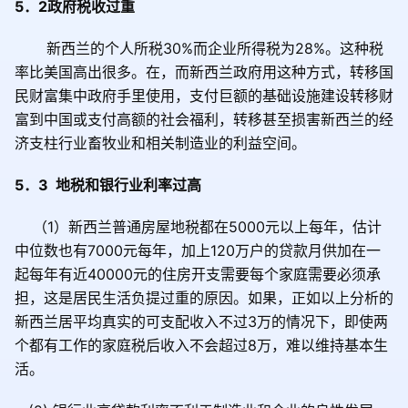
5
．
2
政府税收过重
新西兰的个人所税
30%
而企业所得税为
28%
。这种税
率比美国高出很多。在，而新西兰政府用这种方式，转移国
民财富集中政府手里使用，支付巨额的基础设施建设转移财
富到中国或支付高额的社会福利，转移甚至损害新西兰的经
济支柱行业畜牧业和相关制造业的利益空间。
5
．
3
地税和银行业利率过高
（
1
）新西兰普通房屋地税都在
5000
元以上每年，估计
中位数也有
7000
元每年，加上
120
万户的贷款月供加在一
起每年有近
40000
元的住房开支需要每个家庭需要必须承
担，这是居民生活负提过重的原因。如果，正如以上分析的
新西兰居平均真实的可支配收入不过
3
万的情况下，即使两
个都有工作的家庭税后收入不会超过
8
万，难以维持基本生
活。