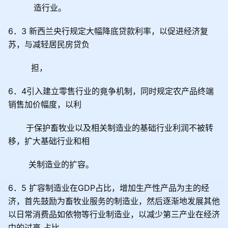
造行业。
6
．
3
新西兰央行规定大幅降底贷款利率，以促进经济复
苏，与减轻居民房贷负
担，
6
．
4
引入建立零售行业的竟争机制，同时规定农产品终端
销售加价幅度，以利
于保护畜牧业以及相关制造业的基础行业利润不被转
移，扩大基础行业和相
关制造业的扩容。
6
．
5
扩容制造业在
GDP
占比，增加生产性产品为主的经
济，首先鼓励为畜牧业服务的制造业，然后逐渐地发展其他
以日常消费品如依物等行业制造业，以减少第三产业在经济
中的过高 占比。