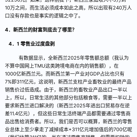
10
万之间，而生活必须成本如此之高，所以出现有
240
万人
口没有存款也是事实的逻辑之中了。
4
．新西兰的财富到底去了哪里？
4
．
1
零售业过度盘剥
有数据显示，全新西兰
2025
年零售额总额（我认为
不算中国网上
TMU
这类跨境电商在内的销售额），在
1000
亿新西兰元。而新西兰第一产业对
GDP
占比也只有
7%
即
311
亿元，这说明，新西兰支柱产业畜牧业的最终产品
销售价过低造成。由于，新西兰的畜牧业产品出口一半以
上，所以，日常生活的其他部分包括粮食等，需要一半以上
要求新西兰进口解决的（新西兰
2025
年进出口贸易存在逆
差
11.4
亿元），但这些日常生活终端产品都需要通过零售商
品出售给消费者。所以，我们是否可以概算，新西兰的零售
业总体上至少拿走了减掉成本
+311
亿元增加值后的
700
亿呢