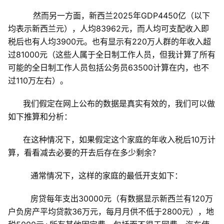
然而另一方面，新西兰
2025
年
GDP4450
亿（以下
均表示新西兰元），人均
83962
元，而人均可支配收入即
税后也有人均
3900
元。也有显示有
220
万人群的年收入超
过
81000
元（这些人属于全日制工作人员，但我计算了所有
可能的全日制工作人员包括公务员
63500
计算在内，也不
过
110
万左右）。
我们假定在网上公布的数据是真实有效的，我们可以做
如下推算和分析：
在这种情况下，如果假定这个家庭的年收入税后
10
万计
算，看看减去必要的开去后存在多少剩余？
通常情况下，这样的家庭的最低开支如下：
房贷每年支出
30000
元（有数据显示新西兰有
120
万
户负房产平均贷款
36
万元，每月月供不低于
2800
元），地