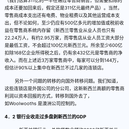
（我们估算
311
亿的一半在通过零售商销售，但需要扣除的
成本还要加回来后，假定还是
311
亿元最终产品）。当然，
零售商成本支出还有电费、物业租费以及其他运营成本支
出，但不论如何，至少仍应有
500
亿多元的增加值或税前收
益在零售商系统内存留（新西兰零售业从业人员也只有
22.24
万人，有约
2.95
万家，而零售店从业人员工资大部分
是最低工资，不会超过
100
亿元新西兰元。所余至少
600
亿
扣除
168
亿企业所得税之后，仍有余
432
亿元是零售商的净
收入。而在上述近
3
万家零售商中，每家可以分到
144
万，
但估计
90%
以上集中在新西兰不过几家的连锁店。
另外一个问题的转移的向国外转移问题。我们知道，
这些连锁店是外国公司的分公司，这新新西兰高额的零售商
利润以资本回报的方式，转移到国外去了，
如
Woolwooths
是澳洲公司控制的。
4
．
2
银行业收走过多盘剥新西兰的
GDP