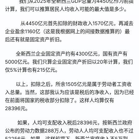
我们从
2025
年全新西兰
GDP
总量为
4450
亿作为前提
计算，我们可以推算居民人均收入可能的最大值是多少。
从
4450
亿元首先扣除的财政收入
1570
亿元，再减去
企业盈余
1160
亿（这是我根据网上的间接数据推算的）最
后还有就是固定资产折旧。
全新西兰企业固定资产约有
4300
亿元，国有资产有
5000
亿元。我们只算企业固定资产折旧以
20
年计算，我们
仅
5%
计算也有
215
亿元。
以上，扣除之后，所余
1505
亿元是属于劳动者工资收
入总量。当然，这部我认为应该是税后的净收入，因为已经
在前面将国家的税收部分扣除了。这样人均算仅有
28396
元。
如果，人均可支配收入税后
28396
元，按新西兰政府
公布的劳动力数据
288
万人，劳动人人均可支配收入也不过
52256
元。如果，这样前提下，新西兰家庭收入不
5
万到