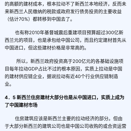
的高额的建材成本，根本拉动不了新西兰本地经济，反而未
来新西兰人民缴纳的税款或政府发行债务投资的主要收益
（估计
70%
）都转移到中国去了。
也有称
2010
年基督城震后重建项目预算超过
300
亿新
西兰元的项目，也是承包给中国公司，而且约定建材首先从
中国进口，但这些建材价格是非常高的。
所以，新西兰政府投资高于
200
亿元的各基础设施项
目每年拉动
GDP
占比不过的根本原因，实质上拉动是中国
的建材供应链企业，据说拉动有近
40
个行业供应链制造
业。
4
．
5
新西兰住房建材大部分也是从中国进口，实质上成为
了中国建材市场
住房建筑应该是新西兰主要的拉动经济的部分。但由
于大部分新西兰的建筑公司也是中国公司收购的或合资运营