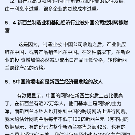
(2)
银行业高贷款利率不利于制造业和企业的良性发展，
由于利息率过重，很多企业的贷款成本过重。
5
．
4
新西兰制造业和基础经济行业被外国公司控制转移财
富
这是因为，制造业被 中国公司收购之后，产业供应
链在中国，或者产品销售地在中国。在这种情况下，在新企
业的投 资增加值必然减少或出口产品压低价格，转移新西
兰最终产品的价格。
5
．
5
中国跨境电商是新西兰经济最危险的敌人
有数据显示，中国的网购在新西兰实质上占比很高
了。在新西兰有近
27
万华人，他们基本上是网购的主力
军，而新西兰本地人也开始到中国的跨境网站上进行网购。
我大约估计网购金融每年不低于
100
亿新西兰元（有不同的
数据显示，有的说已占整个新西兰零售总额
42%
，也有的
一个季度销
20
亿元的，我估计每年至少也有
100
亿左右网购