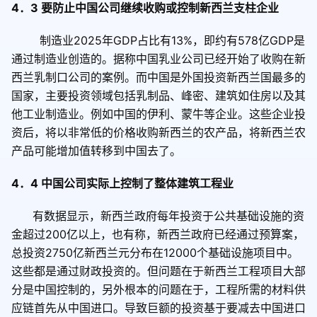
4
．
3
要防止中国公司继续收购或控制新西兰支柱企业
制造业
2025
年
GDP
占比有
13%
，即约有
578
亿
GDP
是
通过制造业创造的。据称中国乳业公司已经开始了收购在新
西兰乳制口公司的案例。而中国是外国投资新西兰国最多的
国家，主要投资领域包括乳制品、峰密、建筑如住房以及其
他工业制造业。例如中国的伊利、蒙牛等企业。这些企业投
资后，将以非常低的价格收购新西兰的农产品，将新西兰农
产品可能增加值转移到中国去了。
4
．
4
中国公司实际上控制了整体建筑工程业
有数据显示，新西兰政府每年投资于公共基础设施的资
金超过
200
亿以上，也有称，新西兰政府已经通过预算案，
总投资
2750
亿新西兰元分布在
12000
个基础设施项目中。
这些都是通过财政投资的。但问题在于新西兰工程项目大部
分是中国控制的，另外根本的问题在于，工程所需的材料供
应链首先从中国进口。导致巨额的投资基于要减去中国进口