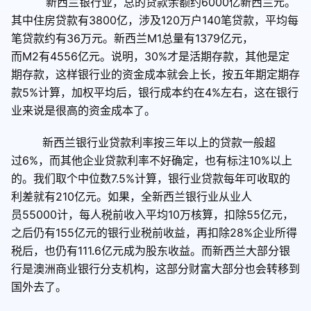
新西兰银行业，总的贷款余额约
6000
亿新西兰元。
其中住房贷款有
3800
亿，涉及
120
万户
140
笔贷款，平均每
笔贷款约有
36
万元。新西兰
M1
总量有
1379
亿元，
而
M2
有
4556
亿元。说明，
30%
才是活期存款，其他是定
期存款，这样银行业的资金成本就会上长，按五年期定期存
款
5%
计算，加权平均后，银行成本约在
4%
左右，这在银行
业来说是很高的资金成本了。
新西兰银行业贷款利率按三年以上的贷款一般超
过
6%
，而其他企业贷款利率不好确定，也有标注
10%
以上
的。我们取个中位数
7.5%
计算，银行业贷款每年可收取的
利差就有
210
亿元。如果，全新西兰银行业从业人
员
55000
计，每人税前收入平均
10
万核算，扣除
55
亿元，
之后仍有
155
亿元的银行业税前收益，再扣除
28%
企业所得
税后，也仍有
111.6
亿元成为股东收益。而新西兰大部分银
行是澳洲商业银行分支机构，这部分财富大部分也会转移到
国外去了。