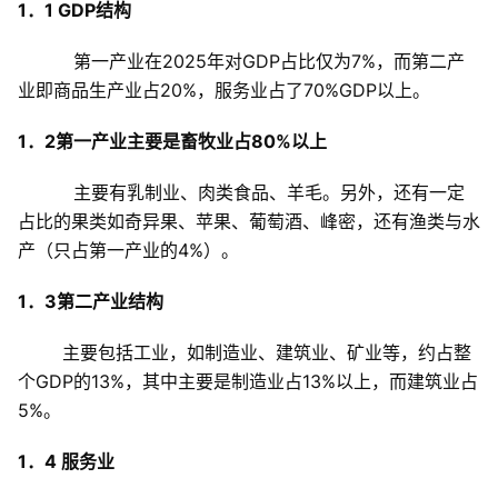
1
．
1 GDP
结构
第一产业在
2025
年对
GDP
占比仅为
7%
，而第二产
业即商品生产业占
20%
，服务业占了
70%GDP
以上。
1
．
2
第一产业主要是畜牧业占
80%
以上
主要有乳制业、肉类食品、羊毛。另外，还有一定
占比的果类如奇异果、苹果、葡萄酒、峰密，还有渔类与水
产（只占第一产业的
4%
）。
1
．
3
第二产业结构
主要包括工业，如制造业、建筑业、矿业等，约占整
个
GDP
的
13%
，其中主要是制造业占
13%
以上，而建筑业占
5%
。
1
．
4
服务业