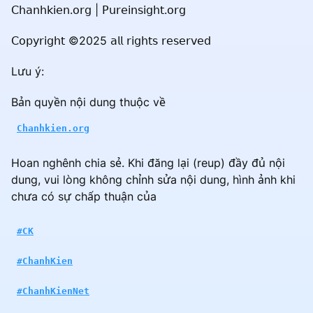
𝖢𝗁𝖺𝗇𝗁𝗄𝗂𝖾𝗇.𝗈𝗋𝗀 | 𝖯𝗎𝗋𝖾𝗂𝗇𝗌𝗂𝗀𝗁𝗍.𝗈𝗋𝗀
𝖢𝗈𝗉𝗒𝗋𝗂𝗀𝗁𝗍 ©2025 𝖺𝗅𝗅 𝗋𝗂𝗀𝗁𝗍𝗌 𝗋𝖾𝗌𝖾𝗋𝗏𝖾𝖽
Lưu ý:
Bản quyền nội dung thuộc về
Chanhkien.org
Hoan nghênh chia sẻ. Khi đăng lại (reup) đầy đủ nội
dung, vui lòng không chỉnh sửa nội dung, hình ảnh khi
chưa có sự chấp thuận của
#CK
#ChanhKien
#ChanhKienNet