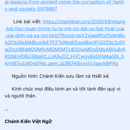
al-lessons-from-ancient-rome-the-corruption-of-famil
y-and-society-5978697
Link bài viết:
https://chanhkien.org/2026/04/nhung
-bai-hoc-quan-trong-tu-la-ma-co-dai-su-bai-hoai-cua
-gia-dinh-va-xa-hoi.html?fbclid=IwY2xjawRYd7pleHRu
A2FlbQIxMABicmlkETFZTkNhdEEwajBxclFrQ2ZSc3J0Y
wZhcHBfaWQQMjIyMDM5MTc4ODIwMDg5MgABHu8rA
R2IbEHORU3jBqkD_LcKAxDZ_HVCwgyBqDFMAaGN_S
kmXE5uU4Dnd1Hp_aem_uUBEFK6xvx0y1aayk8IFKg
Nguồn hình: Chánh Kiến sưu tầm và thiết kế.
Kính chúc mọi điều bình an và tốt lành đến quý vị
và người thân.
...
Chánh Kiến Việt Ngữ