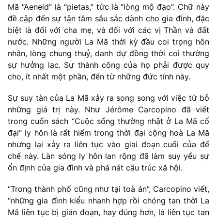
Mã “Aeneid” là “pietas,” tức là “lòng mộ đạo”. Chữ này
đề cập đến sự tận tâm sâu sắc dành cho gia đình, đặc
biệt là đối với cha mẹ, và đối với các vị Thần và đất
nước. Những người La Mã thời kỳ đầu coi trọng hôn
nhân, lòng chung thuỷ, danh dự đồng thời coi thường
sự hưởng lạc. Sự thành công của họ phải được quy
cho, ít nhất một phần, đến từ những đức tính này.
Sự suy tàn của La Mã xảy ra song song với việc từ bỏ
những giá trị này. Như Jérôme Carcopino đã viết
trong cuốn sách “Cuộc sống thường nhật ở La Mã cổ
đại” ly hôn là rất hiếm trong thời đại cộng hoà La Mã
nhưng lại xảy ra liên tục vào giai đoạn cuối của đế
chế này. Làn sóng ly hôn lan rộng đã làm suy yếu sự
ổn định của gia đình và phá nát cấu trúc xã hội.
“Trong thành phố cũng như tại toà án”, Carcopino viết,
“những gia đình kiểu nhanh hợp rồi chóng tan thời La
Mã liên tục bị gián đoạn, hay đúng hơn, là liên tục tan