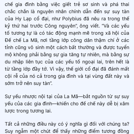
chế gia đình bằng việc giết trẻ sơ sinh và phá thai
chắc chắn là nguyên nhân chính dẫn đến sự suy tàn
của Hy Lạp cổ đại, như Polybius đã nêu ra trong thế
kỷ thứ hai trước Công nguyên”, ông viết. “Và các yếu
tố tương tự là có tác động mạnh mẽ trong xã hội của
Đế chế La Mã, nơi tầng lớp công dân thậm chí ở các
tỉnh cũng vô sinh một cách bất thường và được tuyển
mộ không phải bằng sự gia tăng tự nhiên, mà bằng sự
du nhập liên tục của các yếu tố ngoại lai, trên hết là
từ tầng lớp đầy tớ. Vì vậy, thế giới cổ đại đã đánh mất
cội rễ của nó cả trong gia đình và tại vùng đất này và
sớm trở nên suy tàn”.
Sự yếu nhược nội tại của La Mã—bắt nguồn từ sự suy
yếu của các gia đình—khiến cho đế chế này dễ bị xâm
lược trong tương lai.
Tất cả những điều này có ý nghĩa gì đối với chúng ta?
Suy ngẫm một chút để thấy những điểm tương đồng