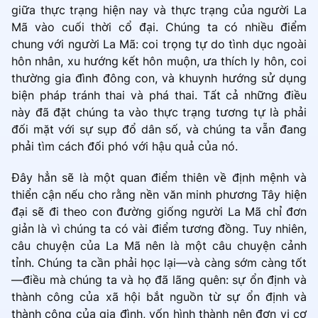
giữa thực trạng hiện nay và thực trạng của người La
Mã vào cuối thời cổ đại. Chúng ta có nhiều điểm
chung với người La Mã: coi trọng tự do tình dục ngoài
hôn nhân, xu hướng kết hôn muộn, ưa thích ly hôn, coi
thường gia đình đông con, và khuynh hướng sử dụng
biện pháp tránh thai và phá thai. Tất cả những điều
này đã đặt chúng ta vào thực trạng tương tự là phải
đối mặt với sự sụp đổ dân số, và chúng ta vẫn đang
phải tìm cách đối phó với hậu quả của nó.
Đây hẳn sẽ là một quan điểm thiên về định mệnh và
thiển cận nếu cho rằng nền văn minh phương Tây hiện
đại sẽ đi theo con đường giống người La Mã chỉ đơn
giản là vì chúng ta có vài điểm tương đồng. Tuy nhiên,
câu chuyện của La Mã nên là một câu chuyện cảnh
tỉnh. Chúng ta cần phải học lại—và càng sớm càng tốt
—điều mà chúng ta và họ đã lãng quên: sự ổn định và
thành công của xã hội bắt nguồn từ sự ổn định và
thành công của gia đình, vốn hình thành nên đơn vị cơ