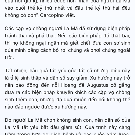
của nòi giống, nhiều cuộc hôn nhân của người La Mã
vào cuối thế kỷ thứ nhất và đầu thế kỷ thứ hai đều
không có con”, Carcopino viết.
Các cặp vợ chồng người La Mã đã sử dụng biện pháp
tránh thai và phá thai. Nếu các biện pháp đó thất bại,
thì họ không ngại ngần mà giết chết đứa con sơ sinh
của mình bằng cách bỏ rơi chúng và phơi chúng ngoài
trời.
Tất nhiên, hậu quả tất yếu của tất cả những điều này
là tỉ lệ sinh thấp và dân số suy giảm. Xu hướng này trở
nên báo động đến nỗi Hoàng đế Augustus cố gắng
đưa ra các biện pháp khuyến khích các cặp vợ chồng
sinh thêm con, nhưng đã quá muộn đến nổi không thể
nào đảo ngược được xu hướng này.
Do người La Mã chọn không sinh con, nên dân số của
La Mã tất yếu bắt đầu giảm sút. Quá trình này càng
trầm trọng hơn do dịch bệnh và các cuộc xâm lược.