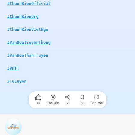
#ChanhKienOfficial
#ChanhKienOrg
#ChanhKienVietNgu
#VanHoaTruyenThong
#VanHoaThanTruyen
#VHTT
#TuLuyen
15
Bình luận
2
Lưu
Báo cáo