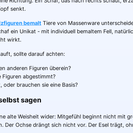
 eine Richtung. Ein Schaf, das nach rechts schaut, erz
Kopf senkt.
lzfiguren bemalt
Tiere von Massenware unterscheidet
af ein Unikat - mit individuell bemaltem Fell, natürli
ht wirkt.
kauft, sollte darauf achten:
en anderen Figuren überein?
ie Figuren abgestimmt?
t, oder brauchen sie eine Basis?
 selbst sagen
ine alte Weisheit wider: Mitgefühl beginnt nicht mit 
in. Der Ochse drängt sich nicht vor. Der Esel trägt, o