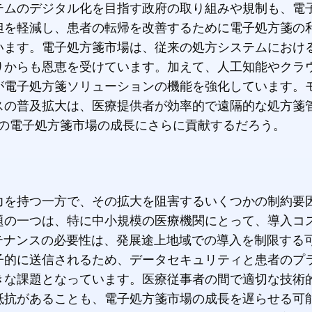
テムのデジタル化を目指す政府の取り組みや規制も、電
担を軽減し、患者の転帰を改善するために電子処方箋の
います。電子処方箋市場は、従来の処方システムにおけ
りからも恩恵を受けています。加えて、人工知能やクラ
が電子処方箋ソリューションの機能を強化しています。
スの普及拡大は、医療提供者が効率的で遠隔的な処方箋
年の電子処方箋市場の成長にさらに貢献するだろう。
力を持つ一方で、その拡大を阻害するいくつかの制約要
題の一つは、特に中小規模の医療機関にとって、導入コ
テナンスの必要性は、発展途上地域での導入を制限する
子的に送信されるため、データセキュリティと患者のプ
きな課題となっています。医療従事者の間で適切な技術
抵抗があることも、電子処方箋市場の成長を遅らせる可