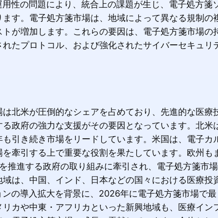
運用性の問題により、統合上の課題が生じ、電子処方箋
ります。電子処方箋市場は、地域によって異なる規制の
ストが増加します。これらの要因は、電子処方箋市場の
されたプロトコル、および強化されたサイバーセキュリ
場は北米が圧倒的なシェアを占めており、先進的な医療
る政府の強力な支援がその要因となっています。北米は
026年も引き続き市場をリードしています。米国は、電子
場を牽引する上で重要な役割を果たしています。欧州も
ンを推進する政府の取り組みに牽引され、電子処方箋市
地域は、中国、インド、日本などの国々における医療投
ョンの導入拡大を背景に、2026年に電子処方箋市場で
メリカや中東・アフリカといった新興地域も、医療イン