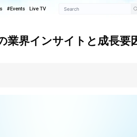
s
#Events
Live TV