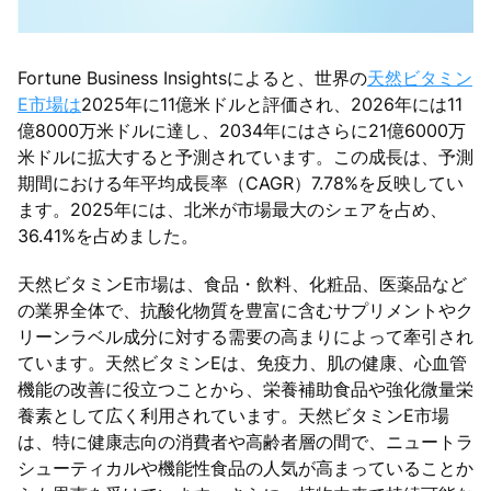
Fortune Business Insightsによると、世界の
天然ビタミン
E市場は
2025年に11億米ドルと評価され、2026年には11
億8000万米ドルに達し、2034年にはさらに21億6000万
米ドルに拡大すると予測されています。この成長は、予測
期間における年平均成長率（CAGR）7.78%を反映してい
ます。2025年には、北米が市場最大のシェアを占め、
36.41%を占めました。
天然ビタミンE市場は、食品・飲料、化粧品、医薬品など
の業界全体で、抗酸化物質を豊富に含むサプリメントやク
リーンラベル成分に対する需要の高まりによって牽引され
ています。天然ビタミンEは、免疫力、肌の健康、心血管
機能の改善に役立つことから、栄養補助食品や強化微量栄
養素として広く利用されています。天然ビタミンE市場
は、特に健康志向の消費者や高齢者層の間で、ニュートラ
シューティカルや機能性食品の人気が高まっていることか