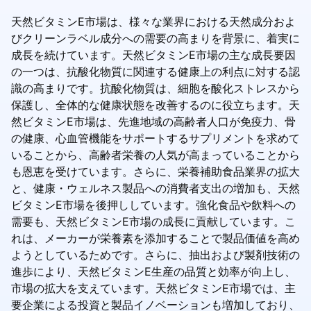
天然ビタミンE市場は、様々な業界における天然成分およ
びクリーンラベル成分への需要の高まりを背景に、着実に
成長を続けています。天然ビタミンE市場の主な成長要因
の一つは、抗酸化物質に関連する健康上の利点に対する認
識の高まりです。抗酸化物質は、細胞を酸化ストレスから
保護し、全体的な健康状態を改善するのに役立ちます。天
然ビタミンE市場は、先進地域の高齢者人口が免疫力、骨
の健康、心血管機能をサポートするサプリメントを求めて
いることから、高齢者栄養の人気が高まっていることから
も恩恵を受けています。さらに、栄養補助食品業界の拡大
と、健康・ウェルネス製品への消費者支出の増加も、天然
ビタミンE市場を後押ししています。強化食品や飲料への
需要も、天然ビタミンE市場の成長に貢献しています。こ
れは、メーカーが栄養素を添加することで製品価値を高め
ようとしているためです。さらに、抽出および製剤技術の
進歩により、天然ビタミンE生産の品質と効率が向上し、
市場の拡大を支えています。天然ビタミンE市場では、主
要企業による投資と製品イノベーションも増加しており、