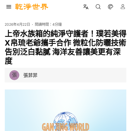
2026年4月22日
閱讀時間：
4分鐘
上帝水族箱的純淨守護者！璞若美得
X帛琉老爺攜手合作 微粒化防曬技術
告別泛白黏膩 海洋友善讓美更有深
度
張
張菲菲