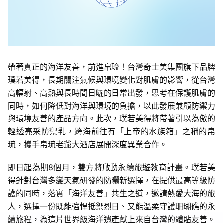
帶著真正的海洋友善，前進帛琉！台灣奇士美集團旗下品牌
璞若美得，長期關注氣候與環境變化對肌膚的影響，從台灣
高幅射、高熱與長時間日曬的日常出發，思考在保護肌膚的
同時，如何降低對海洋與環境的負擔，以此發展兼顧防禦力
與環境友善的產品方向。此次，璞若美得將帶著引以為傲的
輕透亮采防禦乳，跨海前往有「上帝的水族箱」之稱的帛
琉，攜手帛琉老爺大酒店展開深度異業合作。
即日起為期
8
個月，雙方將啟動永續旅遊教育計畫。璞若美
得針對台灣多變天氣研發的防曬新選擇，在提供最高等級防
護的同時，落實「海洋友善」共生之道，邀請熱愛大海的旅
人，選擇一份既能強悍抵禦烈日、又能溫柔守護珊瑚礁的永
續旅程，為這片世界級海洋遺產獻上來自台灣的體貼友善。