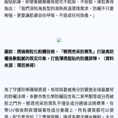
服貼肌膚，即使後續層疊底妝也不起屑、不斑駁。璞若美得
指出：「我們深知海島型的濕熱高溫環境需求，防曬不只要
夠強，更要讓肌膚自在呼吸，不造成任何負擔。」
圖說：透過微粒化粉體技術，「輕透亮采防禦乳」打破高防
曬係數黏膩的既定印象，打造薄透服貼的防護屏障。（資料
來源：璞若美得）
為了守護珍稀珊瑚資源，帛琉與夏威夷分別實施全球最嚴苛
的防曬法規，多數市售化學防曬因含有二苯甲酮等成分而被
拒之門外。輕透亮采防禦乳不僅全成分通過法規標準，在
零
UV
吸收劑與珊瑚毒性成分基礎上，所有膚質都可以使
用，配方更添加「三重玻尿酸」達成多層次補水機制，大分