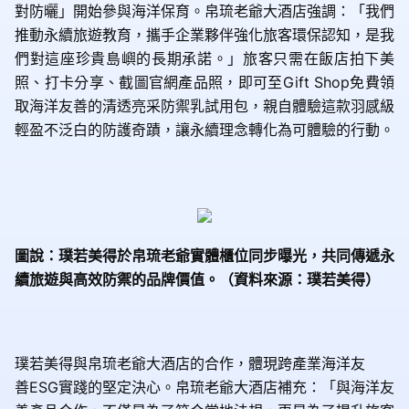
對防曬」開始參與海洋保育。帛琉老爺大酒店強調：「我們
推動永續旅遊教育，攜手企業夥伴強化旅客環保認知，是我
們對這座珍貴島嶼的長期承諾。」旅客只需在飯店拍下美
照、打卡分享、截圖官網產品照，即可至
Gift Shop
免費領
取海洋友善的清透亮采防禦乳試用包，親自體驗這款羽感級
輕盈不泛白的防護奇蹟，讓永續理念轉化為可體驗的行動。
圖說：璞若美得於帛琉老爺實體櫃位同步曝光，共同傳遞永
續旅遊與高效防禦的品牌價值。（資料來源：璞若美得）
璞若美得與帛琉老爺大酒店的合作，體現跨產業海洋友
善
ESG
實踐的堅定決心。帛琉老爺大酒店補充：「與海洋友