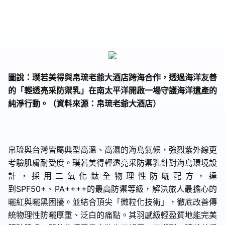
圖說：璞若美得與帛琉老爺大酒店跨海合作，透過海洋友善
的「輕透亮采防禦乳」在南太平洋開啟一場守護海洋遺產的
純淨行動。（資料來源：帛琉老爺大酒店）
帛琉與台灣皆屬典型高溫、高濕的海島氣候，強烈紫外線更
考驗肌膚耐受度。璞若美得輕透亮采防禦乳針對海島環境設
計，採用二氧化鈦全物理性防曬配方，達
到
SPF50+
、
PA++++
的最高防禦等級，解決旅人最擔心的
曬紅與曬黑困擾。並結合頂尖「微粒化技術」，徹底改善傳
統物理性防曬厚重、泛白的痛點。其羽感級輕盈質地能完美