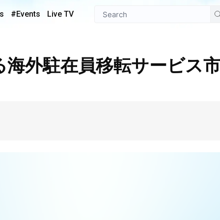
s
#Events
Live TV