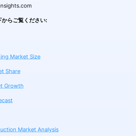
insights.com
からご覧ください:
ting Market Size
et Share
et Growth
ecast
uction Market Analysis