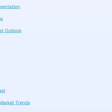
mentation
re
et Outlook
ast
 Market Trends