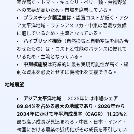
率が高く、トマト、キュウリ、ベリー類、葉物野菜
への需要が高いため、市場を席巻している。
プラスチック製温室は
、設置コストが低く、アジ
ア太平洋地域、ラテンアメリカ、中東の温暖な気候
に適しているため、主流となっている。
ハイブリッド機器
（自然換気と自動空調を組み合
わせたもの）は、コストと性能のバランスに優れて
いるため、主流となっている。
中規模施設
は商業的に最も実現可能性が高く、過
剰な資本を必要とせずに機械化を支援できる。
地域展望
アジア太平洋地域
― 2025年には
市場シェア
69.84%を占める最大の地域であり、2026年から
2034年にかけて年平均成長率（CAGR） 11.23%
と
最も高い成長が見込まれる。中国、日本、インド、
韓国における農業の近代化がその成長を牽引してい