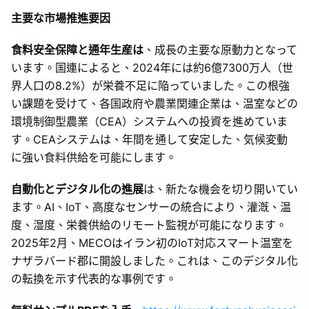
主要な市場推進要因
食料安全保障と通年生産は
、成長の主要な原動力となって
います。国連によると、2024年には約6億7300万人（世
界人口の8.2%）が栄養不足に陥っていました。この根強
い課題を受けて、各国政府や農業関連企業は、温室などの
環境制御型農業（CEA）システムへの投資を進めていま
す。CEAシステムは、年間を通して安定した、気候変動
に強い食料供給を可能にします。
自動化とデジタル化の進展
は、新たな機会を切り開いてい
ます。AI、IoT、高度なセンサーの統合により、灌漑、温
度、湿度、栄養供給のリモート監視が可能になります。
2025年2月、MECOはイラン初のIoT対応スマート温室を
ナザラバード郡に開設しました。これは、このデジタル化
の転換を示す代表的な事例です。