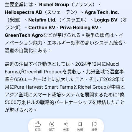
主要企業には、
Richel Group
（フランス）、
Heliospectra AB
（スウェーデン）、
Agra Tech, Inc.
（米国）、
Netafim Ltd.
（イスラエル）、
Logiqs BV
（オ
ランダ）、
Certhon BV
、
Priva Holding BV
、
GreenTech Agro
などが挙げられる。競争の焦点は、イ
ノベーション能力、エネルギー効率の高いシステム統合、
温室の自動化にある。
最近の注目すべき動きとしては、2024年12月にMucci
FarmsがGreenhill Produceを買収し、北米全域で温室事
業を650エーカー以上に拡大したこと、そして2023年10
月にPure Harvest Smart FarmsとRichel Groupが中東と
アジア全域にスマート栽培システムを展開するために1億
5000万米ドルの戦略的パートナーシップを締結したこと
が挙げられる。
喜歡
留言
分享
收藏
檢舉