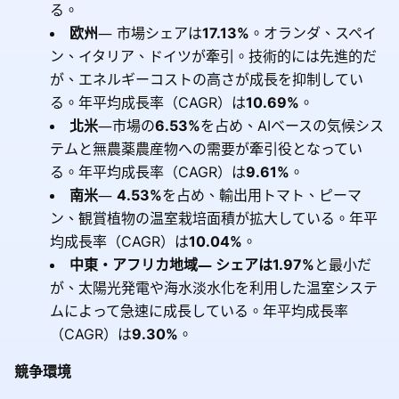
る。
欧州
― 市場シェアは
17.13%
。オランダ、スペイ
ン、イタリア、ドイツが牽引。技術的には先進的だ
が、エネルギーコストの高さが成長を抑制してい
る。年平均成長率（CAGR）は
10.69%
。
北米
―市場の
6.53%
を占め、AIベースの気候シス
テムと無農薬農産物への需要が牽引役となってい
る。年平均成長率（CAGR）は
9.61%
。
南米
―
4.53%
を占め、輸出用トマト、ピーマ
ン、観賞植物の温室栽培面積が拡大している。年平
均成長率（CAGR）は
10.04%
。
中東・アフリカ地域― シェアは1.97%
と最小だ
が、太陽光発電や海水淡水化を利用した温室システ
ムによって急速に成長している。年平均成長率
（CAGR）は
9.30%
。
競争環境