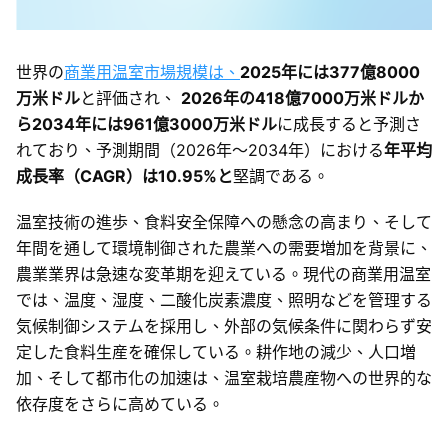
世界の
商業用温室市場規模は、
2025年には377億8000
万米ドル
と評価され、
2026年の418億7000万米ドルか
ら2034年には961億3000万米ドル
に成長すると予測さ
れており、予測期間（2026年～2034年）における
年平均
成長率（CAGR）は10.95%と
堅調である。
温室技術の進歩、食料安全保障への懸念の高まり、そして
年間を通して環境制御された農業への需要増加を背景に、
農業業界は急速な変革期を迎えている。現代の商業用温室
では、温度、湿度、二酸化炭素濃度、照明などを管理する
気候制御システムを採用し、外部の気候条件に関わらず安
定した食料生産を確保している。耕作地の減少、人口増
加、そして都市化の加速は、温室栽培農産物への世界的な
依存度をさらに高めている。