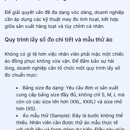
Để giải quyết vấn đề đa dạng vóc dáng, doanh nghiệp
cần áp dụng các kỹ thuật may đo linh hoạt, kết hợp
giữa sản xuất hàng loạt và tùy chỉnh cá nhân.
Quy trình lấy số đo chi tiết và mẫu thử áo
Không có gì tệ hơn việc nhân viên phải mặc một chiếc
áo đồng phục không vừa vặn. Để đảm bảo sự hài
lòng, doanh nghiệp cần tổ chức một quy trình lấy số
đo chuẩn mực:
Bảng size đa dạng: Yêu cầu đơn vị sản xuất
cung cấp bảng size đầy đủ, không chỉ S, M, L mà
còn có các size lớn hơn (XXL, XXXL) và size nhỏ
hơn (XS).
Áo mẫu thử (Sample): Đây là bước không thể
thiếu. Nhân viên cần được thử áo mẫu thực tế
với chất liệu và form dáng dự kiến. Điều này giúp