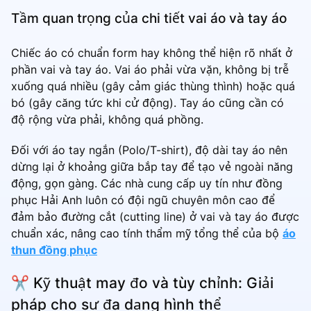
Tầm quan trọng của chi tiết vai áo và tay áo
Chiếc áo có chuẩn form hay không thể hiện rõ nhất ở
phần vai và tay áo. Vai áo phải vừa vặn, không bị trễ
xuống quá nhiều (gây cảm giác thùng thình) hoặc quá
bó (gây căng tức khi cử động). Tay áo cũng cần có
độ rộng vừa phải, không quá phồng.
Đối với áo tay ngắn (Polo/T-shirt), độ dài tay áo nên
dừng lại ở khoảng giữa bắp tay để tạo vẻ ngoài năng
động, gọn gàng. Các nhà cung cấp uy tín như đồng
phục Hải Anh luôn có đội ngũ chuyên môn cao để
đảm bảo đường cắt (cutting line) ở vai và tay áo được
chuẩn xác, nâng cao tính thẩm mỹ tổng thể của bộ
áo
thun đồng phục
✂️ Kỹ thuật may đo và tùy chỉnh: Giải
pháp cho sự đa dạng hình thể