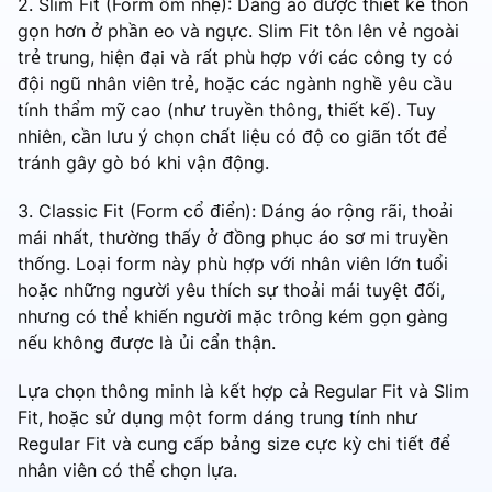
2. Slim Fit (Form ôm nhẹ): Dáng áo được thiết kế thon
gọn hơn ở phần eo và ngực. Slim Fit tôn lên vẻ ngoài
trẻ trung, hiện đại và rất phù hợp với các công ty có
đội ngũ nhân viên trẻ, hoặc các ngành nghề yêu cầu
tính thẩm mỹ cao (như truyền thông, thiết kế). Tuy
nhiên, cần lưu ý chọn chất liệu có độ co giãn tốt để
tránh gây gò bó khi vận động.
3. Classic Fit (Form cổ điển): Dáng áo rộng rãi, thoải
mái nhất, thường thấy ở đồng phục áo sơ mi truyền
thống. Loại form này phù hợp với nhân viên lớn tuổi
hoặc những người yêu thích sự thoải mái tuyệt đối,
nhưng có thể khiến người mặc trông kém gọn gàng
nếu không được là ủi cẩn thận.
Lựa chọn thông minh là kết hợp cả Regular Fit và Slim
Fit, hoặc sử dụng một form dáng trung tính như
Regular Fit và cung cấp bảng size cực kỳ chi tiết để
nhân viên có thể chọn lựa.