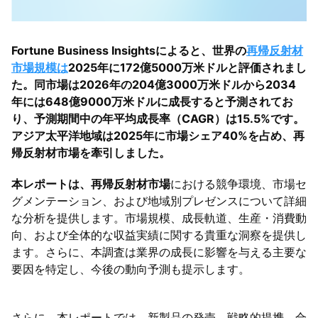
Fortune Business Insightsによると、世界の
再帰反射材
市場規模は
2025年に172億5000万米ドルと評価されまし
た。同市場は2026年の204億3000万米ドルから2034
年には648億9000万米ドルに成長すると予測されてお
り、予測期間中の年平均成長率（CAGR）は15.5%です。
アジア太平洋地域は2025年に市場シェア40%を占め、再
帰反射材市場を牽引しました。
本レポートは、再帰反射材市場
における競争環境、市場セ
グメンテーション、および地域別プレゼンスについて詳細
な分析を提供します。市場規模、成長軌道、生産・消費動
向、および全体的な収益実績に関する貴重な洞察を提供し
ます。さらに、本調査は業界の成長に影響を与える主要な
要因を特定し、今後の動向予測も提示します。
さらに、本レポートでは、新製品の発売、戦略的提携、合