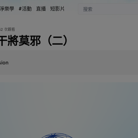
淨樂學
#活動
直播
短影片
52
次觀看
干將莫邪（二）
ion