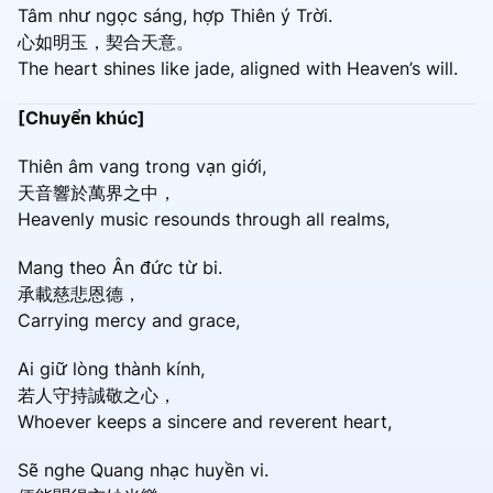
Tâm như ngọc sáng, hợp Thiên ý Trời.
心如明玉，契合天意。
The heart shines like jade, aligned with Heaven’s will.
[Chuyển khúc]
Thiên âm vang trong vạn giới,
天音響於萬界之中，
Heavenly music resounds through all realms,
Mang theo Ân đức từ bi.
承載慈悲恩德，
Carrying mercy and grace,
Ai giữ lòng thành kính,
若人守持誠敬之心，
Whoever keeps a sincere and reverent heart,
Sẽ nghe Quang nhạc huyền vi.