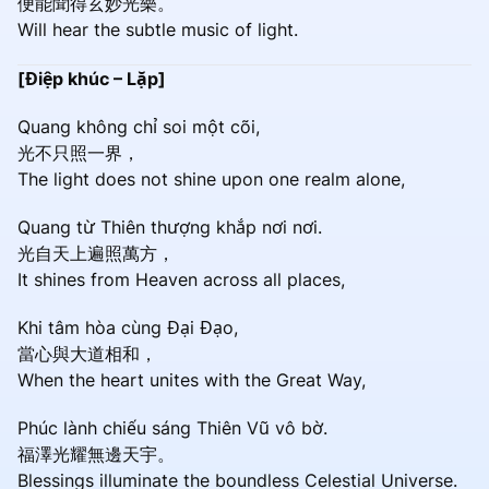
便能聞得玄妙光樂。
Will hear the subtle music of light.
[Điệp khúc – Lặp]
Quang không chỉ soi một cõi,
光不只照一界，
The light does not shine upon one realm alone,
Quang từ Thiên thượng khắp nơi nơi.
光自天上遍照萬方，
It shines from Heaven across all places,
Khi tâm hòa cùng Đại Đạo,
當心與大道相和，
When the heart unites with the Great Way,
Phúc lành chiếu sáng Thiên Vũ vô bờ.
福澤光耀無邊天宇。
Blessings illuminate the boundless Celestial Universe.