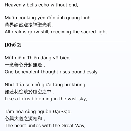
Heavenly bells echo without end,
Muôn cõi lặng yên đón ánh quang Linh.
萬界靜然迎接神聖光明。
All realms grow still, receiving the sacred light.
[Khổ 2]
Một niệm Thiện dâng vô biên,
一念善心升起無邊，
One benevolent thought rises boundlessly,
Như đóa sen nở giữa tầng hư không.
如蓮花綻放於虛空之中，
Like a lotus blooming in the vast sky,
Tâm hòa cùng nguồn Đại Đạo,
心與大道之源相和，
The heart unites with the Great Way,