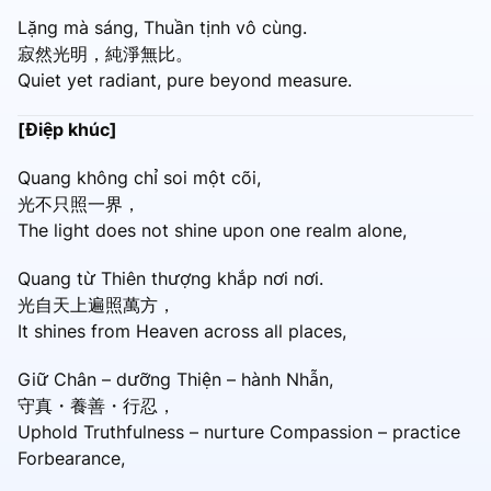
Lặng mà sáng, Thuần tịnh vô cùng.
寂然光明，純淨無比。
Quiet yet radiant, pure beyond measure.
[Điệp khúc]
Quang không chỉ soi một cõi,
光不只照一界，
The light does not shine upon one realm alone,
Quang từ Thiên thượng khắp nơi nơi.
光自天上遍照萬方，
It shines from Heaven across all places,
Giữ Chân – dưỡng Thiện – hành Nhẫn,
守真・養善・行忍，
Uphold Truthfulness – nurture Compassion – practice
Forbearance,