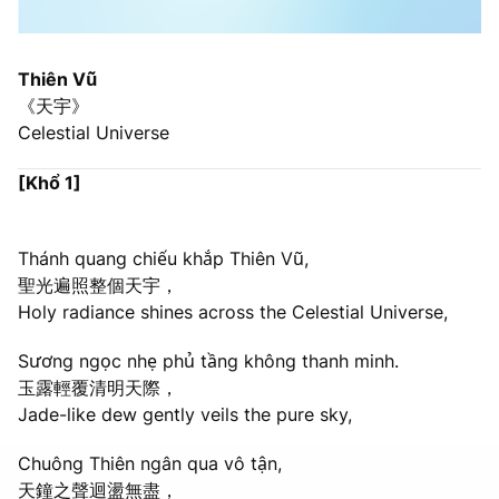
Thiên Vũ
《
天宇
》
Celestial Universe
[Khổ 1]
Thánh quang chiếu khắp Thiên Vũ,
聖光遍照整個天宇，
Holy radiance shines across the Celestial Universe,
Sương ngọc nhẹ phủ tầng không thanh minh.
玉露輕覆清明天際，
Jade-like dew gently veils the pure sky,
Chuông Thiên ngân qua vô tận,
天鐘之聲迴盪無盡，