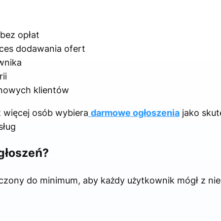
bez opłat
oces dodawania ofert
ownika
ii
 nowych klientów
 więcej osób wybiera
darmowe ogłoszenia
jako sku
sług
ogłoszeń?
szczony do minimum, aby każdy użytkownik mógł z ni