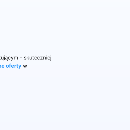
kującym – skuteczniej
ne oferty
w