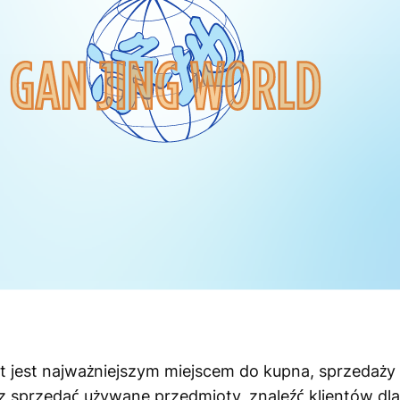
t jest najważniejszym miejscem do kupna, sprzedaży 
z sprzedać używane przedmioty, znaleźć klientów dla