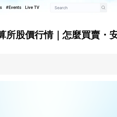
s
#Events
Live TV