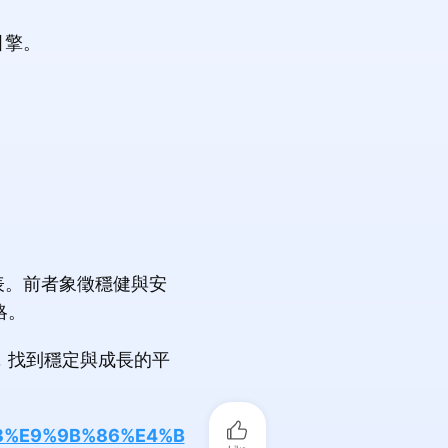
引擎。
表。前者象徵穩健與安
略。
，找到穩定與成長的平
%A3%E9%9B%86%E4%B