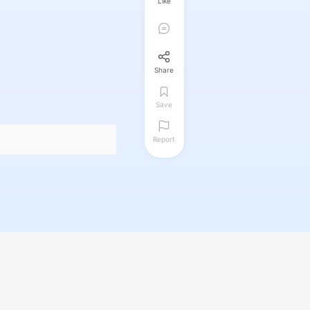
Like
Share
Save
Report