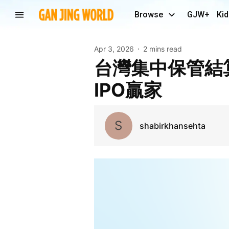
Browse
GJW+
Kid
Apr 3, 2026
2 mins read
台灣集中保管結算所股價行情｜怎麼買賣・安全交割 -
IPO贏家
S
shabirkhansehta