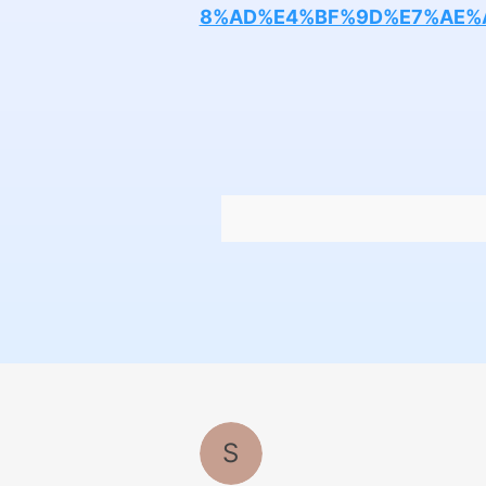
8%AD%E4%BF%9D%E7%AE%
S