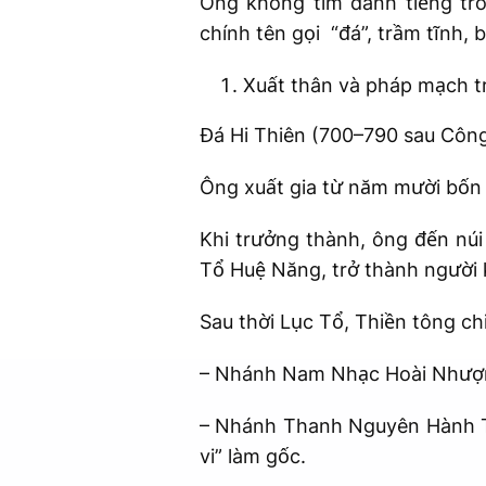
Ông không tìm danh tiếng tro
chính tên gọi “đá”, trầm tĩnh, 
Xuất thân và pháp mạch t
Đá Hi Thiên (700–790 sau Công
Ông xuất gia từ năm mười bốn t
Khi trưởng thành, ông đến nú
Tổ Huệ Năng, trở thành người
Sau thời Lục Tổ, Thiền tông ch
– Nhánh Nam Nhạc Hoài Nhượn
– Nhánh Thanh Nguyên Hành Tư 
vi” làm gốc.