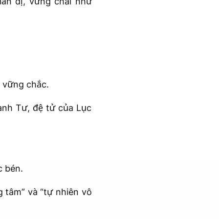
iản dị, vững chãi như
h vững chắc.
nh Tư, đệ tử của Lục
 bén.
 tâm” và “tự nhiên vô