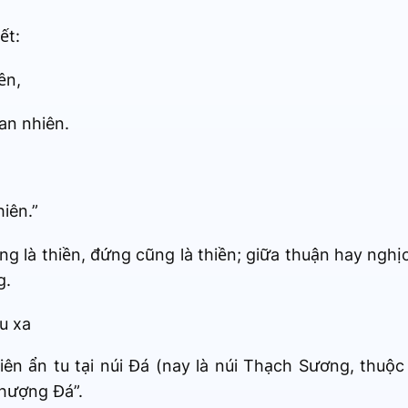
ết:
ền,
an nhiên.
iên.”
ũng là thiền, đứng cũng là thiền; giữa thuận hay ngh
g.
u xa
ên ẩn tu tại núi Đá (nay là núi Thạch Sương, thuộ
thượng Đá”.