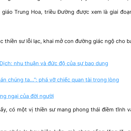
 giáo Trung Hoa, triều Đường được xem là giai đo
ậc thiền sư lỗi lạc, khai mở con đường giác ngộ cho b
Dịch: nhu thuận và đức độ của sự bao dung
 án chúng ta…”: phá vỡ chiếc quan tài trong lòng
ớng ngại của đời người
y, có một vị thiền sư mang phong thái điềm tĩnh và