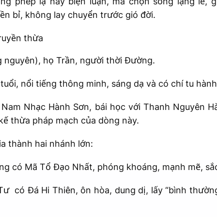
ng phép lạ hay biện luận, mà chọn sống lặng lẽ, g
bền bỉ, không lay chuyển trước gió đời.
ruyền thừa
 nguyên), họ Trần, người thời Đường.
uổi, nổi tiếng thông minh, sáng dạ và có chí tu hàn
i Nam Nhạc Hành Sơn, bái học với Thanh Nguyên Hà
 kế thừa pháp mạch của dòng này.
ia thành hai nhánh lớn:
g có Mã Tổ Đạo Nhất, phóng khoáng, mạnh mẽ, sắc
có Đá Hi Thiên, ôn hòa, dung dị, lấy “bình thường