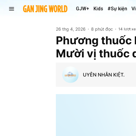
GJW+
Kids
#Sự kiện
V
26 thg 4, 2026
8 phút đọc
14
lượt x
Phương thuốc k
Mười vị thuốc 
UYÊN NHÂN KIỆT.