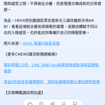
間與感受之間，不再彼此分離，而是慢慢交織成新的日常樣
貌。
為此，HEKA特別邀請民眾走進新光三越信義新天地A9
B1，看看這場結合藝術與睡眠的展覽，或親自體驗不同以
往的入睡感受，也許能找到專屬於自己的睡眠節奏。
照片來源：
HEKA 美國AI智能床墊
《更多CNEWS匯流新聞網報導》
開封率達2.2倍 LINE SMB Day商家俱樂部助深耕品牌黏
著度
激省5折起多款優惠開炸 頂呱呱春暖呱開大禮包限時登場
【文章轉載請註明出處】