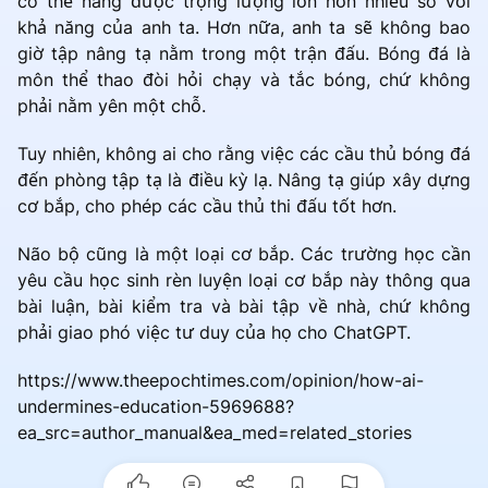
có thể nâng được trọng lượng lớn hơn nhiều so với
khả năng của anh ta. Hơn nữa, anh ta sẽ không bao
giờ tập nâng tạ nằm trong một trận đấu. Bóng đá là
môn thể thao đòi hỏi chạy và tắc bóng, chứ không
phải nằm yên một chỗ.
Tuy nhiên, không ai cho rằng việc các cầu thủ bóng đá
đến phòng tập tạ là điều kỳ lạ. Nâng tạ giúp xây dựng
cơ bắp, cho phép các cầu thủ thi đấu tốt hơn.
Não bộ cũng là một loại cơ bắp. Các trường học cần
yêu cầu học sinh rèn luyện loại cơ bắp này thông qua
bài luận, bài kiểm tra và bài tập về nhà, chứ không
phải giao phó việc tư duy của họ cho ChatGPT.
https://www.theepochtimes.com/opinion/how-ai-
undermines-education-5969688?
ea_src=author_manual&ea_med=related_stories