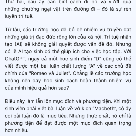
Thứ hai, cậu ấy cần biết cách đi bộ và vượt qua
những chướng ngại vật trên đường đi – đó là sự rèn
luyện trí tuệ.
Từ lâu, các trường học đã bỏ bê nhiệm vụ truyền đạt
những giá trị đạo đức rộng lớn của xã hội. Trí tuệ nhân
tạo (AI) sẽ không giải quyết được vấn đề đó. Nhưng
có lẽ AI tạo sinh có thể giúp ích cho việc học tập. Với
ChatGPT, ngay cả một học sinh điểm "D" cũng có thể
viết được một bài luận chất lượng "A" về các chủ đề
chính của "Romeo và Juliet". Chẳng lẽ các trường học
không nên dạy học sinh cách hoàn thành nhiệm vụ
của mình hiệu quả hơn sao?
Điều này làm lẫn lộn mục đích và phương tiện. Khi một
sinh viên phải viết bài luận về vở kịch “Macbeth”, cô ấy
coi bài luận đó là mục tiêu. Nhưng thực chất, nó chỉ là
phương tiện để đạt được một mục đích quan trọng
hơn nhiều.