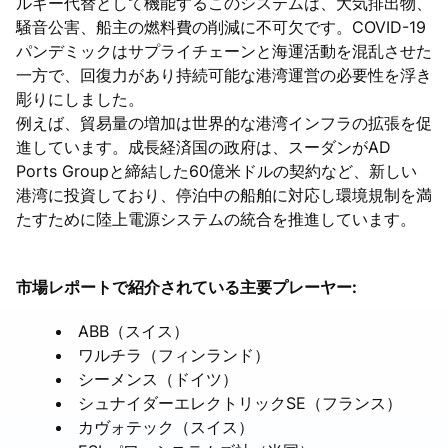
ルギー代替として機能するこのシステムは、大気排出物、
騒音公害、船主の燃料費の削減に不可欠です。COVID-19
パンデミックはサプライチェーンと海運活動を混乱させた
一方で、回復力があり持続可能な港湾運営の必要性を浮き
彫りにしました。
例えば、貿易量の増加は世界的な港湾インフラの拡張を促
進しています。成長経済国の政府は、スーダンがAD
Ports Groupと締結した60億米ドルの契約など、新しい
港湾に投資しており、停泊中の船舶に対応し環境規制を満
たすために陸上電源システムの統合を推進しています。
市場レポートで紹介されている主要プレーヤー:
ABB（スイス）
ワルチラ（フィンランド）
シーメンス（ドイツ）
シュナイダーエレクトリックSE（フランス）
カヴォテック（スイス）