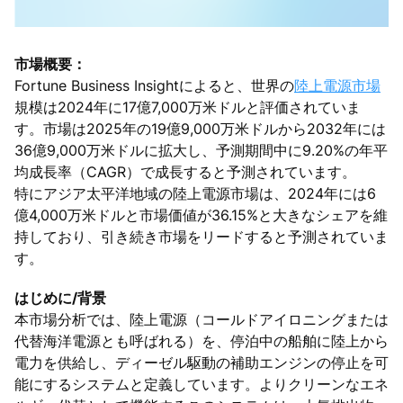
市場概要：
Fortune Business Insightによると、世界の
陸上電源市場
規模は2024年に17億7,000万米ドルと評価されていま
す。市場は2025年の19億9,000万米ドルから2032年には
36億9,000万米ドルに拡大し、予測期間中に9.20%の年平
均成長率（CAGR）で成長すると予測されています。
特にアジア太平洋地域の陸上電源市場は、2024年には6
億4,000万米ドルと市場価値が36.15%と大きなシェアを維
持しており、引き続き市場をリードすると予測されていま
す。
はじめに/背景
本市場分析では、陸上電源（コールドアイロニングまたは
代替海洋電源とも呼ばれる）を、停泊中の船舶に陸上から
電力を供給し、ディーゼル駆動の補助エンジンの停止を可
能にするシステムと定義しています。よりクリーンなエネ