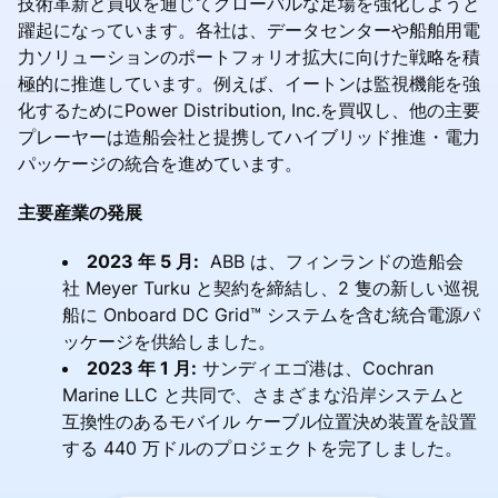
技術革新と買収を通じてグローバルな足場を強化しようと
躍起になっています。各社は、データセンターや船舶用電
力ソリューションのポートフォリオ拡大に向けた戦略を積
極的に推進しています。例えば、イートンは監視機能を強
化するためにPower Distribution, Inc.を買収し、他の主要
プレーヤーは造船会社と提携してハイブリッド推進・電力
パッケージの統合を進めています。
主要産業の発展
2023 年 5 月:
ABB は、フィンランドの造船会
社 Meyer Turku と契約を締結し、2 隻の新しい巡視
船に Onboard DC Grid™ システムを含む統合電源パ
ッケージを供給しました。
2023 年 1 月:
サンディエゴ港は、Cochran
Marine LLC と共同で、さまざまな沿岸システムと
互換性のあるモバイル ケーブル位置決め装置を設置
する 440 万ドルのプロジェクトを完了しました。