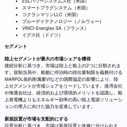
ESLパワーシステムズ社（米国）
スマートプラグシステム（米国）
コクランマリンLLC（米国）
ブルーデイテクノロジー（ノルウェー）
VINCI Energies SA（フランス）
イグス社（ドイツ）
セグメント
陸上セグメントが最大の市場シェアを獲得
接続分析に基づき、市場は陸上と船上の2つに分類されま
す。規制当局や、船舶に停泊時の排出量制限を義務付ける
MARPOL条約附属書VIなどの国際協定の影響により、陸
上セグメントが市場シェアをリードしています。港湾会社
や海運会社は、経済的および環境的メリットを認識し、船
上発電機よりもエネルギー効率の高い陸上電源ソリューシ
ョンの導入に向けた協力を促進しています。
新規設置が市場を支配的にする
設置分析に基づき、市場は新規設置と改修に分けられま