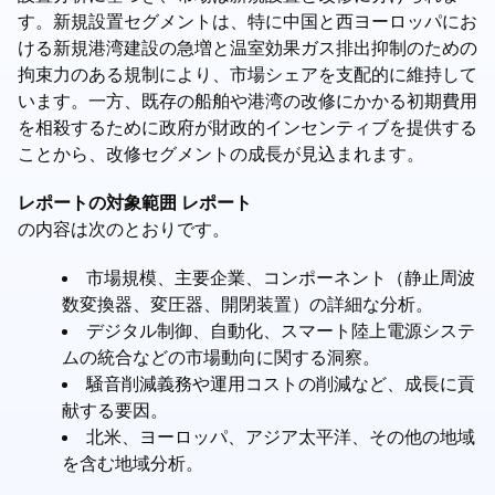
す。新規設置セグメントは、特に中国と西ヨーロッパにお
ける新規港湾建設の急増と温室効果ガス排出抑制のための
拘束力のある規制により、市場シェアを支配的に維持して
います。一方、既存の船舶や港湾の改修にかかる初期費用
を相殺するために政府が財政的インセンティブを提供する
ことから、改修セグメントの成長が見込まれます。
レポートの対象範囲 レポート
の内容は次のとおりです。
市場規模、主要企業、コンポーネント（静止周波
数変換器、変圧器、開閉装置）の詳細な分析。
デジタル制御、自動化、スマート陸上電源システ
ムの統合などの市場動向に関する洞察。
騒音削減義務や運用コストの削減など、成長に貢
献する要因。
北米、ヨーロッパ、アジア太平洋、その他の地域
を含む地域分析。