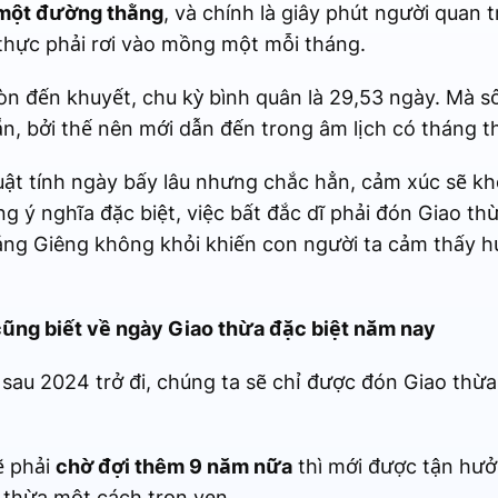
 một đường thằng
, và chính là giây phút người quan 
thực phải rơi vào mồng một mỗi tháng.
ròn đến khuyết, chu kỳ bình quân là 29,53 ngày. Mà 
ẵn, bởi thế nên mới dẫn đến trong âm lịch có tháng t
luật tính ngày bấy lâu nhưng chắc hẳn, cảm xúc sẽ kh
 ý nghĩa đặc biệt, việc bất đắc dĩ phải đón Giao th
ng Giêng không khỏi khiến con người ta cảm thấy h
cũng biết về ngày Giao thừa đặc biệt năm nay
 sau 2024 trở đi, chúng ta sẽ chỉ được đón Giao thừ
ẽ phải
chờ đợi thêm 9 năm nữa
thì mới được tận hưở
 thừa một cách trọn vẹn.