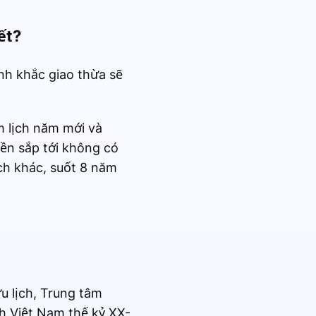
ết?
nh khắc giao thừa sẽ
m lịch năm mới và
yền sắp tới không có
ch khác, suốt 8 năm
u lịch, Trung tâm
h Việt Nam thế kỷ XX-