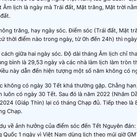
Âm lịch là ngày mà Trái đất, Mặt trăng, Mặt trời n
 đất.
hông trăng, hay ngày sóc. Điểm sóc (Trái đất, Mặt tr
cứ thời điểm nào trong ngày, từ 0h đến 24h) thì ngày
cách giữa hai ngày sóc. Độ dài tháng Âm lịch chỉ th
ng bình là 29,53 ngày và các nhà làm lịch làm tròn 
 Điều này dẫn đến hiện tượng một số năm không có n
oặc không có ngày 30 Tết khá thường gặp. Chẳng hạn,
n luôn có ngày 30 Tết. Sau đó là năm 2022 (Nhâm D
024 (Giáp Thìn) lại có tháng Chạp đủ. Tiếp theo là 8
ng Chạp.
í dụ về ảnh hưởng của điểm sóc đến Tết Nguyên đán
 Quốc 1 ngày vì Việt Nam dùng lịch theo múi giờ G