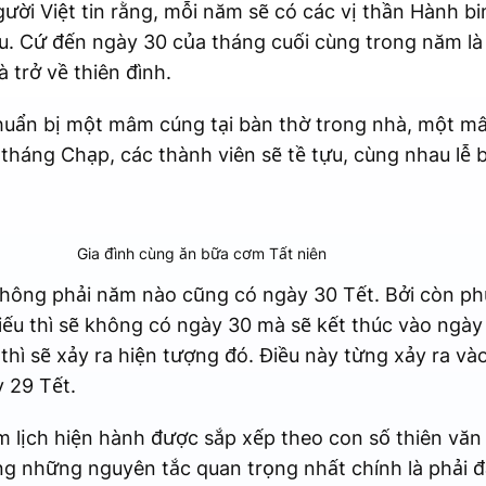
ười Việt tin rằng, mỗi năm sẽ có các vị thần Hành b
au. Cứ đến ngày 30 của tháng cuối cùng trong năm là
à trở về thiên đình.
 chuẩn bị một mâm cúng tại bàn thờ trong nhà, một m
 tháng Chạp, các thành viên sẽ tề tựu, cùng nhau lễ 
Gia đình cùng ăn bữa cơm Tất niên
không phải năm nào cũng có ngày 30 Tết. Bởi còn ph
thiếu thì sẽ không có ngày 30 mà sẽ kết thúc vào ngà
hì sẽ xảy ra hiện tượng đó. Điều này từng xảy ra và
 29 Tết.
m lịch hiện hành được sắp xếp theo con số thiên vă
ng những nguyên tắc quan trọng nhất chính là phải đ