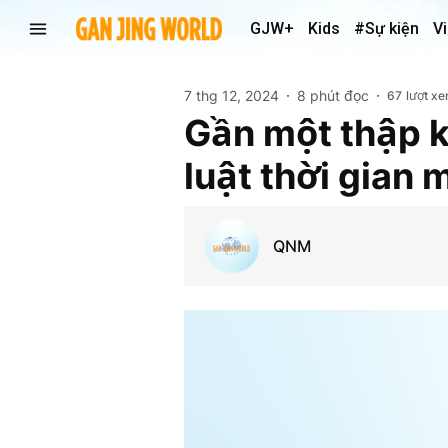
GJW+
Kids
#Sự kiện
V
7 thg 12, 2024
8 phút đọc
67
lượt x
Gần một thập k
luật thời gian 
QNM