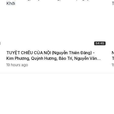
54:45
TUYỆT CHIÊU CỦA NỘI (Nguyễn Thiên Đăng) -
N
Kim Phương, Quỳnh Hương, Bảo Trí, Nguyễn Văn
T
Khởi
T
19 hours ago
1