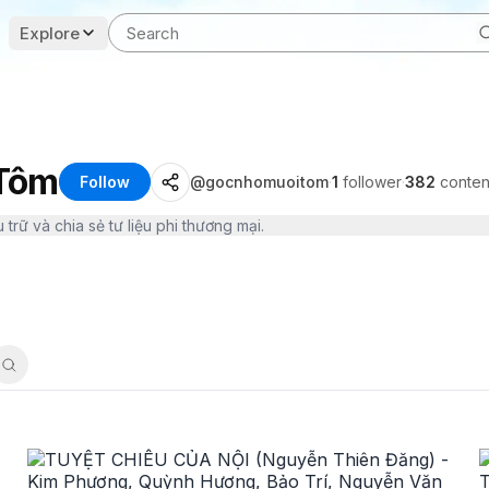
Explore
 Tôm
Follow
@
gocnhomuoitom
·
1
follower
·
382
conten
 trữ và chia sẻ tư liệu phi thương mại.