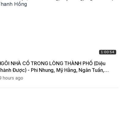
1:00:54
GÔI NHÀ CỔ TRONG LÒNG THÀNH PHỐ (Diệu
NGHỆ 
hành Được) - Phi Nhung, Mỹ Hằng, Ngân Tuấn,
khấu c
hanh Hồng
9 hours ago
1 view