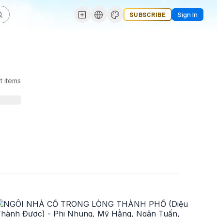
SUBSCRIBE
Sign In
t items