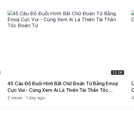
11:16
45 Câu Đố Đuổi Hình Bắt Chữ Đoán Từ Bằng Emoji
Ừ
Cực Vui - Cùng Xem Ai Là Thiên Tài Thần Tốc
C
Đoán Từ
2 views
1 day ago
4