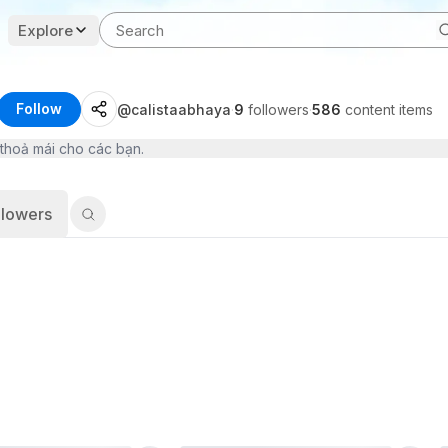
Explore
Follow
@
calistaabhaya
·
9
followers
·
586
content items
thoả mái cho các bạn.
llowers