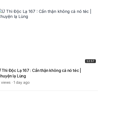
12:57
 Thì Độc Lạ 167 : Cẩn thận không cả nó téc |
Cô Dâ
huyện lạ Lùng
Nghìn
 views
1 day ago
15 vie